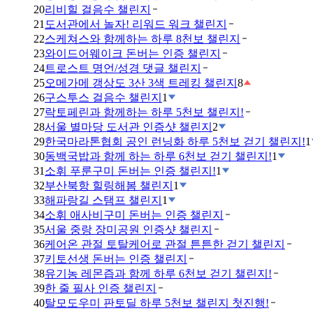
20
리비힐 걸음수 챌린지
21
도서관에서 놀자! 리워드 워크 챌린지
22
스케쳐스와 함께하는 하루 8천보 챌린지
23
와이드어웨이크 돈버는 인증 챌린지
24
트로스트 명언/성경 댓글 챌린지
25
오메가메 갱상도 3산 3색 트레킹 챌린지
8
26
구스투스 걸음수 챌린지
1
27
락토페린과 함께하는 하루 5천보 챌린지!
28
서울 별마당 도서관 인증샷 챌린지
2
29
한국마라톤협회 공인 런닝화 하루 5천보 걷기 챌린지!
1
30
동백국밥과 함께 하는 하루 6천보 걷기 챌린지!
1
31
소휘 푸룬구미 돈버는 인증 챌린지!
1
32
부산북항 힐링해봄 챌린지
1
33
해파랑길 스탬프 챌린지
1
34
소휘 애사비구미 돈버는 인증 챌린지
35
서울 중랑 장미공원 인증샷 챌린지
36
케어온 관절 토탈케어로 관절 튼튼한 걷기 챌린지
37
키토선생 돈버는 인증 챌린지
38
유기농 레몬즙과 함께 하루 6천보 걷기 챌린지!
39
한 줄 필사 인증 챌린지
40
탈모도우미 판토딜 하루 5천보 챌린지 첫진행!