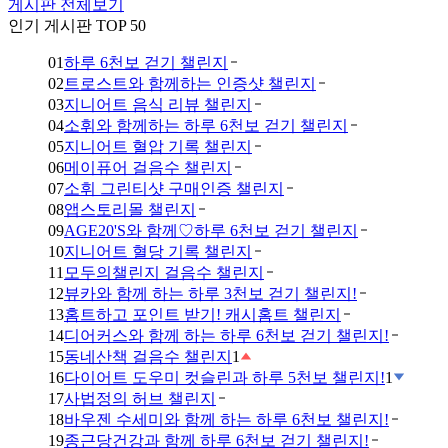
게시판 전체보기
인기 게시판 TOP 50
01
하루 6천보 걷기 챌린지
02
트로스트와 함께하는 인증샷 챌린지
03
지니어트 음식 리뷰 챌린지
04
소휘와 함께하는 하루 6천보 걷기 챌린지
05
지니어트 혈압 기록 챌린지
06
메이퓨어 걸음수 챌린지
07
소휘 그린티샷 구매인증 챌린지
08
앱스토리몰 챌린지
09
AGE20'S와 함께♡하루 6천보 걷기 챌린지
10
지니어트 혈당 기록 챌린지
11
모두의챌린지 걸음수 챌린지
12
뷰카와 함께 하는 하루 3천보 걷기 챌린지!
13
홈트하고 포인트 받기! 캐시홈트 챌린지
14
디어커스와 함께 하는 하루 6천보 걷기 챌린지!
15
동네산책 걸음수 챌린지
1
16
다이어트 도우미 컷슬린과 하루 5천보 챌린지!
1
17
사법정의 허브 챌린지
18
바우젠 수세미와 함께 하는 하루 6천보 챌린지!
19
종근당건강과 함께 하루 6천보 걷기 챌린지!