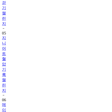
챌
린
지
05
지
니
어
트
혈
압
기
록
챌
린
지
06
메
이
퓨
어