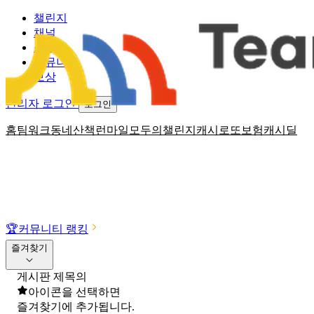
챌린지
채널
소식
커뮤니티
보상
관리자 로그인
로그인
홈
팀워크
동네산책
런마일
모두의챌린지
캐시로또
보험
캐시딜
🏆
커뮤니티 랭킹
즐겨찾기
게시판 제목의
아이콘을 선택하면
즐겨찾기에 추가됩니다.