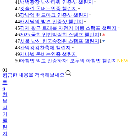
41
백범광장 남산타워 인증샷 챌린지
42
컷슬린 돈버는인증 챌린지
43
강남역 랜드마크 인증샷 챌린지
44
캐시딜의 발견 인증샷 챌린지
45
김제 황금 트래블 자전거 여행 스탬프 챌린지
46
2025 국회 입법박람회 스탬프 챌린지
1
47
서울 남산 한국숲정원 스탬프 챌린지
1
48
관악강감찬축제 챌린지
49
제나벨 돈버는인증 챌린지
01
50
아침밥 먹고 인증하자! 모두의 아침밥 챌린지
NEW
하
루
궁금한 내용을 검색해보세요
6
천
보
걷
기
챌
린
지
02