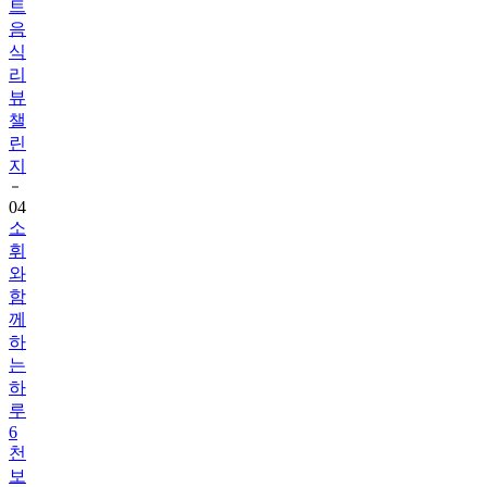
식
리
뷰
챌
린
지
04
소
휘
와
함
께
하
는
하
루
6
천
보
걷
기