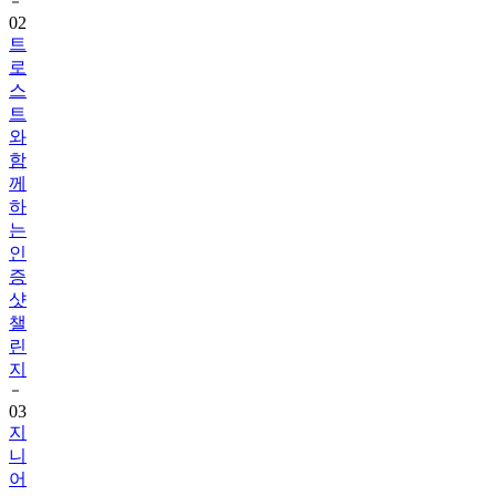
트
로
스
트
와
함
께
하
는
인
증
샷
챌
린
지
03
지
니
어
트
음