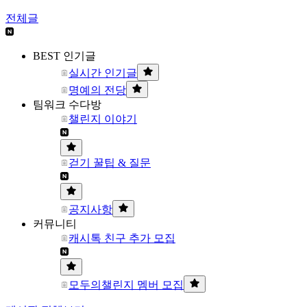
전체글
BEST 인기글
실시간 인기글
명예의 전당
팀워크 수다방
챌린지 이야기
걷기 꿀팁 & 질문
공지사항
커뮤니티
캐시톡 친구 추가 모집
모두의챌린지 멤버 모집