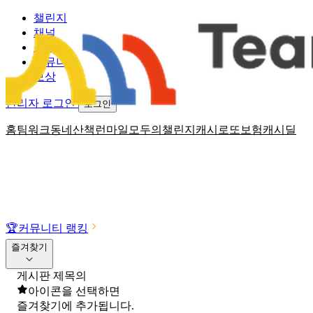
챌린지
채널
소식
커뮤니티
보상
관리자 로그인
로그인
홈
팀워크
동네산책
런마일
모두의챌린지
캐시로또
보험
캐시딜
🏆
커뮤니티 랭킹
즐겨찾기
게시판 제목의
아이콘을 선택하면
즐겨찾기에 추가됩니다.