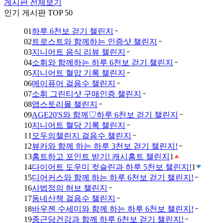
게시판 전체보기
인기 게시판 TOP 50
01
하루 6천보 걷기 챌린지
02
트로스트와 함께하는 인증샷 챌린지
03
지니어트 음식 리뷰 챌린지
04
소휘와 함께하는 하루 6천보 걷기 챌린지
05
지니어트 혈압 기록 챌린지
06
메이퓨어 걸음수 챌린지
07
소휘 그린티샷 구매인증 챌린지
08
앱스토리몰 챌린지
09
AGE20'S와 함께♡하루 6천보 걷기 챌린지
10
지니어트 혈당 기록 챌린지
11
모두의챌린지 걸음수 챌린지
12
뷰카와 함께 하는 하루 3천보 걷기 챌린지!
13
홈트하고 포인트 받기! 캐시홈트 챌린지
1
14
다이어트 도우미 컷슬린과 하루 5천보 챌린지!
1
15
디어커스와 함께 하는 하루 6천보 걷기 챌린지!
16
사법정의 허브 챌린지
17
동네산책 걸음수 챌린지
18
바우젠 수세미와 함께 하는 하루 6천보 챌린지!
19
종근당건강과 함께 하루 6천보 걷기 챌린지!