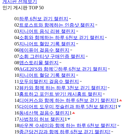
게시판 전체보기
인기 게시판 TOP 50
01
하루 6천보 걷기 챌린지
02
트로스트와 함께하는 인증샷 챌린지
03
지니어트 음식 리뷰 챌린지
04
소휘와 함께하는 하루 6천보 걷기 챌린지
05
지니어트 혈압 기록 챌린지
06
메이퓨어 걸음수 챌린지
07
소휘 그린티샷 구매인증 챌린지
08
앱스토리몰 챌린지
09
AGE20'S와 함께♡하루 6천보 걷기 챌린지
10
지니어트 혈당 기록 챌린지
11
모두의챌린지 걸음수 챌린지
12
뷰카와 함께 하는 하루 3천보 걷기 챌린지!
13
홈트하고 포인트 받기! 캐시홈트 챌린지
14
디어커스와 함께 하는 하루 6천보 걷기 챌린지!
1
15
다이어트 도우미 컷슬린과 하루 5천보 챌린지!
1
16
동네산책 걸음수 챌린지
1
17
사법정의 허브 챌린지
1
18
바우젠 수세미와 함께 하는 하루 6천보 챌린지!
19
종근당건강과 함께 하루 6천보 걷기 챌린지!