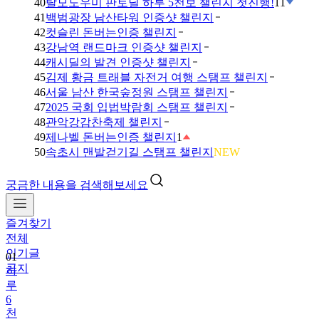
40
탈모도우미 판토딜 하루 5천보 챌린지 첫진행!
11
41
백범광장 남산타워 인증샷 챌린지
42
컷슬린 돈버는인증 챌린지
43
강남역 랜드마크 인증샷 챌린지
44
캐시딜의 발견 인증샷 챌린지
45
김제 황금 트래블 자전거 여행 스탬프 챌린지
46
서울 남산 한국숲정원 스탬프 챌린지
47
2025 국회 입법박람회 스탬프 챌린지
48
관악강감찬축제 챌린지
49
제나벨 돈버는인증 챌린지
1
50
속초시 맨발걷기길 스탬프 챌린지
NEW
궁금한 내용을 검색해보세요
즐겨찾기
01
전체
하
인기글
루
공지
6
천
보
걷