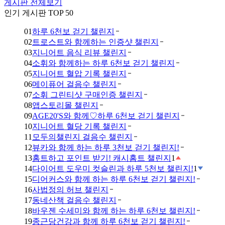
게시판 전체보기
인기 게시판 TOP 50
01
하루 6천보 걷기 챌린지
02
트로스트와 함께하는 인증샷 챌린지
03
지니어트 음식 리뷰 챌린지
04
소휘와 함께하는 하루 6천보 걷기 챌린지
05
지니어트 혈압 기록 챌린지
06
메이퓨어 걸음수 챌린지
07
소휘 그린티샷 구매인증 챌린지
08
앱스토리몰 챌린지
09
AGE20'S와 함께♡하루 6천보 걷기 챌린지
10
지니어트 혈당 기록 챌린지
11
모두의챌린지 걸음수 챌린지
12
뷰카와 함께 하는 하루 3천보 걷기 챌린지!
13
홈트하고 포인트 받기! 캐시홈트 챌린지
1
14
다이어트 도우미 컷슬린과 하루 5천보 챌린지!
1
15
디어커스와 함께 하는 하루 6천보 걷기 챌린지!
16
사법정의 허브 챌린지
17
동네산책 걸음수 챌린지
18
바우젠 수세미와 함께 하는 하루 6천보 챌린지!
19
종근당건강과 함께 하루 6천보 걷기 챌린지!