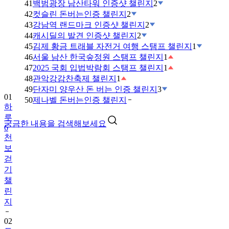
41
백범광장 남산타워 인증샷 챌린지
2
42
컷슬린 돈버는인증 챌린지
2
43
강남역 랜드마크 인증샷 챌린지
2
44
캐시딜의 발견 인증샷 챌린지
2
45
김제 황금 트래블 자전거 여행 스탬프 챌린지
1
46
서울 남산 한국숲정원 스탬프 챌린지
1
47
2025 국회 입법박람회 스탬프 챌린지
1
48
관악강감찬축제 챌린지
1
49
단자미 양우산 돈 버는 인증 챌린지
3
01
50
제나벨 돈버는인증 챌린지
하
루
궁금한 내용을 검색해보세요
6
천
보
걷
기
챌
린
지
02