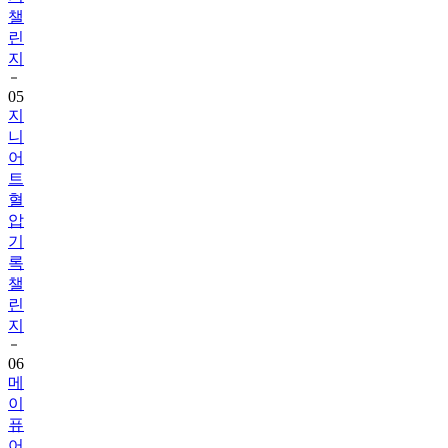
챌
린
지
05
지
니
어
트
혈
압
기
록
챌
린
지
06
메
이
퓨
어