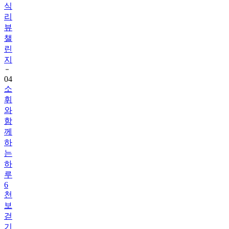
식
리
뷰
챌
린
지
04
소
휘
와
함
께
하
는
하
루
6
천
보
걷
기