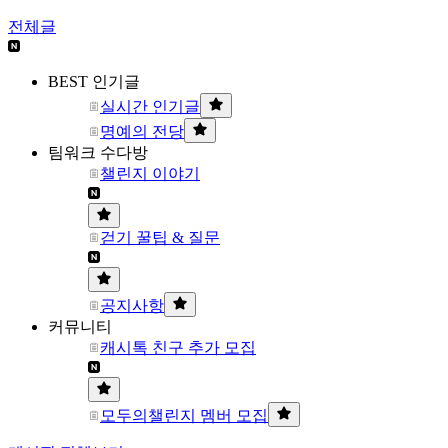
전체글
BEST 인기글
실시간 인기글
명예의 전당
팀워크 수다방
챌린지 이야기
걷기 꿀팁 & 질문
공지사항
커뮤니티
캐시톡 친구 추가 모집
모두의챌린지 멤버 모집