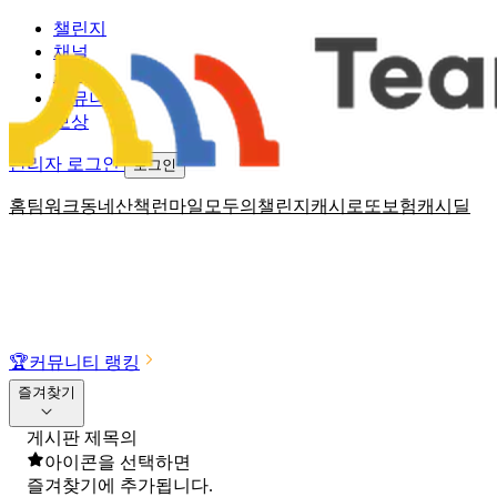
챌린지
채널
소식
커뮤니티
보상
관리자 로그인
로그인
홈
팀워크
동네산책
런마일
모두의챌린지
캐시로또
보험
캐시딜
🏆
커뮤니티 랭킹
즐겨찾기
게시판 제목의
아이콘을 선택하면
즐겨찾기에 추가됩니다.