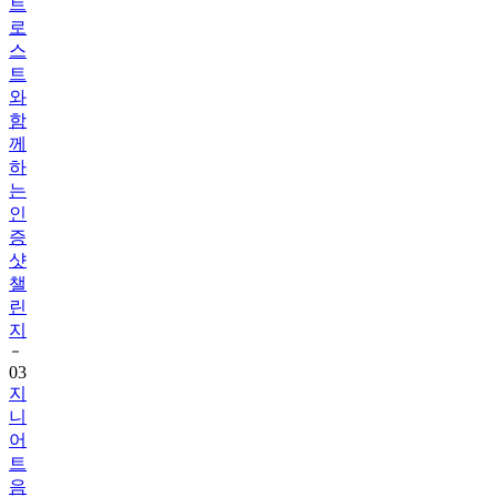
트
로
스
트
와
함
께
하
는
인
증
샷
챌
린
지
03
지
니
어
트
음