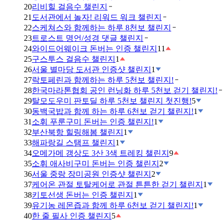
20
리비힐 걸음수 챌린지
21
도서관에서 놀자! 리워드 워크 챌린지
22
스케쳐스와 함께하는 하루 8천보 챌린지
23
트로스트 명언/성경 댓글 챌린지
24
와이드어웨이크 돈버는 인증 챌린지
11
25
구스투스 걸음수 챌린지
1
26
서울 별마당 도서관 인증샷 챌린지
1
27
락토페린과 함께하는 하루 5천보 챌린지!
28
한국마라톤협회 공인 런닝화 하루 5천보 걷기 챌린지!
29
탈모도우미 판토딜 하루 5천보 챌린지 첫진행!
5
30
동백국밥과 함께 하는 하루 6천보 걷기 챌린지!
1
31
소휘 푸룬구미 돈버는 인증 챌린지!
1
32
부산북항 힐링해봄 챌린지
1
33
해파랑길 스탬프 챌린지
1
34
오메가메 갱상도 3산 3색 트레킹 챌린지
9
35
소휘 애사비구미 돈버는 인증 챌린지
2
36
서울 중랑 장미공원 인증샷 챌린지
2
37
케어온 관절 토탈케어로 관절 튼튼한 걷기 챌린지
1
38
키토선생 돈버는 인증 챌린지
1
39
유기농 레몬즙과 함께 하루 6천보 걷기 챌린지!
1
40
한 줄 필사 인증 챌린지
5