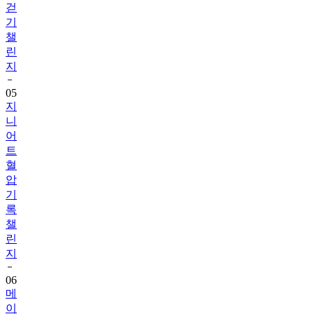
챌
린
지
05
지
니
어
트
혈
압
기
록
챌
린
지
06
메
이
퓨
어