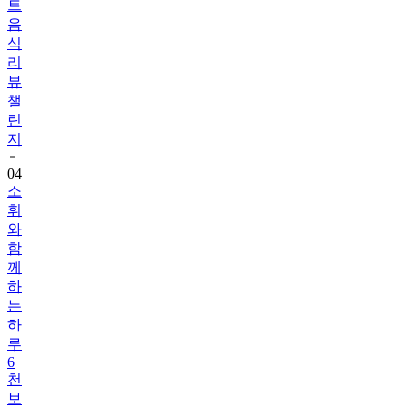
식
리
뷰
챌
린
지
04
소
휘
와
함
께
하
는
하
루
6
천
보
걷
기