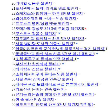
20
리비힐 걸음수 챌린지
21
도서관에서 놀자! 리워드 워크 챌린지
22
스케쳐스와 함께하는 하루 8천보 챌린지
23
와이드어웨이크 돈버는 인증 챌린지
24
트로스트 명언/성경 댓글 챌린지
25
오메가메 갱상도 3산 3색 트레킹 챌린지
8
26
구스투스 걸음수 챌린지
1
27
락토페린과 함께하는 하루 5천보 챌린지!
28
서울 별마당 도서관 인증샷 챌린지
2
29
한국마라톤협회 공인 런닝화 하루 5천보 걷기 챌린지!
1
30
동백국밥과 함께 하는 하루 6천보 걷기 챌린지!
1
31
소휘 푸룬구미 돈버는 인증 챌린지!
1
32
부산북항 힐링해봄 챌린지
1
33
해파랑길 스탬프 챌린지
1
34
소휘 애사비구미 돈버는 인증 챌린지
35
서울 중랑 장미공원 인증샷 챌린지
36
케어온 관절 토탈케어로 관절 튼튼한 걷기 챌린지
37
키토선생 돈버는 인증 챌린지
38
유기농 레몬즙과 함께 하루 6천보 걷기 챌린지!
39
한 줄 필사 인증 챌린지
40
탈모도우미 판토딜 하루 5천보 챌린지 첫진행!