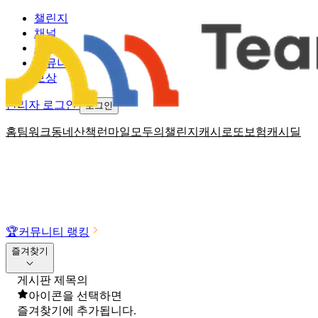
챌린지
채널
소식
커뮤니티
보상
관리자 로그인
로그인
홈
팀워크
동네산책
런마일
모두의챌린지
캐시로또
보험
캐시딜
🏆
커뮤니티 랭킹
즐겨찾기
게시판 제목의
아이콘을 선택하면
즐겨찾기에 추가됩니다.