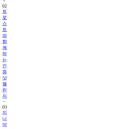
트
로
스
트
와
함
께
하
는
인
증
샷
챌
린
지
03
지
니
어
트
음