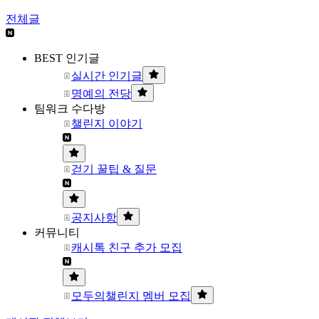
전체글
BEST 인기글
실시간 인기글
명예의 전당
팀워크 수다방
챌린지 이야기
걷기 꿀팁 & 질문
공지사항
커뮤니티
캐시톡 친구 추가 모집
모두의챌린지 멤버 모집