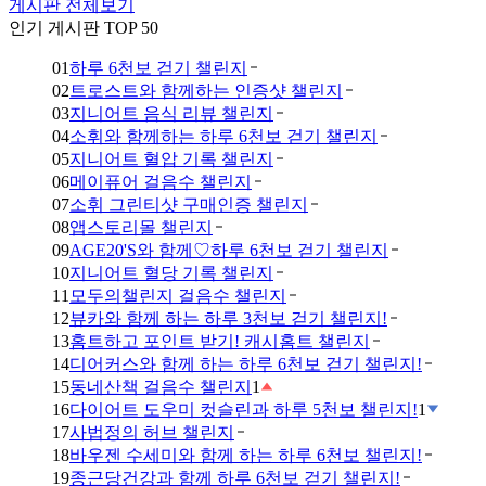
게시판 전체보기
인기 게시판 TOP 50
01
하루 6천보 걷기 챌린지
02
트로스트와 함께하는 인증샷 챌린지
03
지니어트 음식 리뷰 챌린지
04
소휘와 함께하는 하루 6천보 걷기 챌린지
05
지니어트 혈압 기록 챌린지
06
메이퓨어 걸음수 챌린지
07
소휘 그린티샷 구매인증 챌린지
08
앱스토리몰 챌린지
09
AGE20'S와 함께♡하루 6천보 걷기 챌린지
10
지니어트 혈당 기록 챌린지
11
모두의챌린지 걸음수 챌린지
12
뷰카와 함께 하는 하루 3천보 걷기 챌린지!
13
홈트하고 포인트 받기! 캐시홈트 챌린지
14
디어커스와 함께 하는 하루 6천보 걷기 챌린지!
15
동네산책 걸음수 챌린지
1
16
다이어트 도우미 컷슬린과 하루 5천보 챌린지!
1
17
사법정의 허브 챌린지
18
바우젠 수세미와 함께 하는 하루 6천보 챌린지!
19
종근당건강과 함께 하루 6천보 걷기 챌린지!