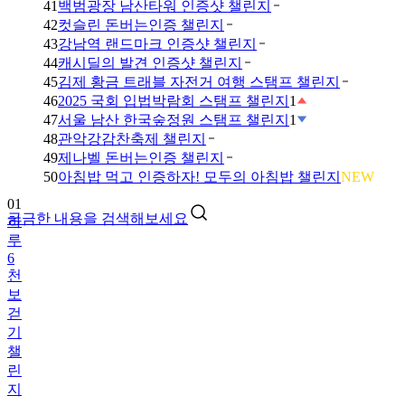
41
백범광장 남산타워 인증샷 챌린지
42
컷슬린 돈버는인증 챌린지
43
강남역 랜드마크 인증샷 챌린지
44
캐시딜의 발견 인증샷 챌린지
45
김제 황금 트래블 자전거 여행 스탬프 챌린지
46
2025 국회 입법박람회 스탬프 챌린지
1
47
서울 남산 한국숲정원 스탬프 챌린지
1
48
관악강감찬축제 챌린지
49
제나벨 돈버는인증 챌린지
01
50
아침밥 먹고 인증하자! 모두의 아침밥 챌린지
NEW
하
루
궁금한 내용을 검색해보세요
6
천
보
걷
기
챌
린
지
02