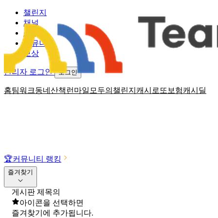
챌린지
채널
소식
커뮤니티
보상
관리자 로그인
로그인
홈
팀워크
동네산책
런마일
모두의챌린지
캐시로또
보험
캐시딜
🏆
커뮤니티 랭킹
즐겨찾기
게시판 제목의
아이콘을 선택하면
즐겨찾기에 추가됩니다.