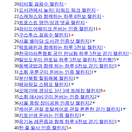
20
리비힐 걸음수 챌린지
21
도서관에서 놀자! 리워드 워크 챌린지
22
스케쳐스와 함께하는 하루 8천보 챌린지
23
트로스트 명언/성경 댓글 챌린지
24
와이드어웨이크 돈버는 인증 챌린지
11
25
구스투스 걸음수 챌린지
1
26
서울 별마당 도서관 인증샷 챌린지
1
27
락토페린과 함께하는 하루 5천보 챌린지!
28
한국마라톤협회 공인 런닝화 하루 5천보 걷기 챌린지!
29
탈모도우미 판토딜 하루 5천보 챌린지 첫진행!
5
30
동백국밥과 함께 하는 하루 6천보 걷기 챌린지!
1
31
소휘 푸룬구미 돈버는 인증 챌린지!
1
32
부산북항 힐링해봄 챌린지
1
33
해파랑길 스탬프 챌린지
1
34
오메가메 갱상도 3산 3색 트레킹 챌린지
9
35
소휘 애사비구미 돈버는 인증 챌린지
2
36
서울 중랑 장미공원 인증샷 챌린지
2
37
케어온 관절 토탈케어로 관절 튼튼한 걷기 챌린지
1
38
키토선생 돈버는 인증 챌린지
1
39
유기농 레몬즙과 함께 하루 6천보 걷기 챌린지!
1
40
한 줄 필사 인증 챌린지
5