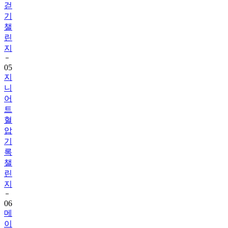
챌
린
지
05
지
니
어
트
혈
압
기
록
챌
린
지
06
메
이
퓨
어