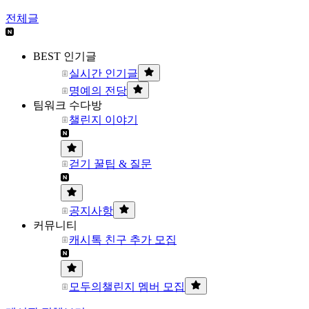
전체글
BEST 인기글
실시간 인기글
명예의 전당
팀워크 수다방
챌린지 이야기
걷기 꿀팁 & 질문
공지사항
커뮤니티
캐시톡 친구 추가 모집
모두의챌린지 멤버 모집