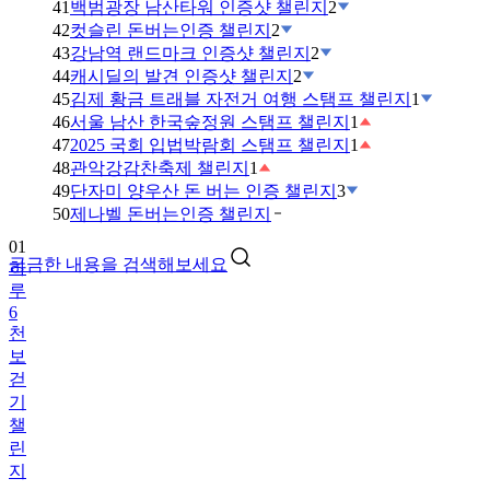
41
백범광장 남산타워 인증샷 챌린지
2
42
컷슬린 돈버는인증 챌린지
2
43
강남역 랜드마크 인증샷 챌린지
2
44
캐시딜의 발견 인증샷 챌린지
2
45
김제 황금 트래블 자전거 여행 스탬프 챌린지
1
46
서울 남산 한국숲정원 스탬프 챌린지
1
47
2025 국회 입법박람회 스탬프 챌린지
1
48
관악강감찬축제 챌린지
1
49
단자미 양우산 돈 버는 인증 챌린지
3
01
50
제나벨 돈버는인증 챌린지
하
루
궁금한 내용을 검색해보세요
6
천
보
걷
기
챌
린
지
02