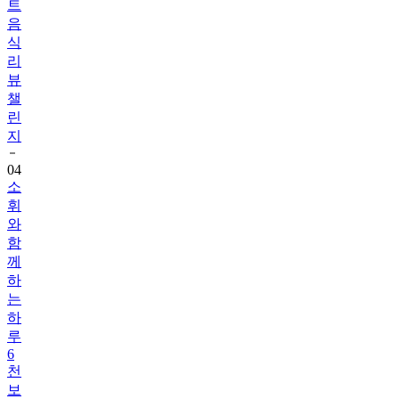
식
리
뷰
챌
린
지
04
소
휘
와
함
께
하
는
하
루
6
천
보
걷
기