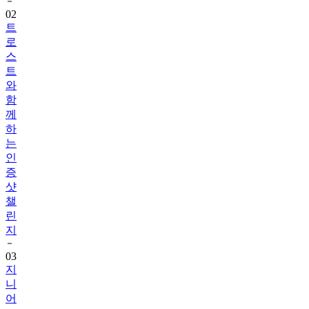
트
로
스
트
와
함
께
하
는
인
증
샷
챌
린
지
03
지
니
어
트
음