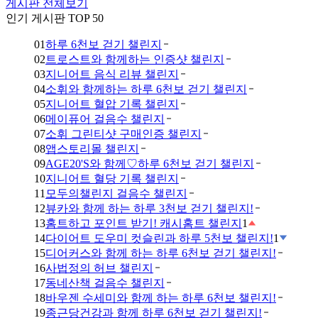
게시판 전체보기
인기 게시판 TOP 50
01
하루 6천보 걷기 챌린지
02
트로스트와 함께하는 인증샷 챌린지
03
지니어트 음식 리뷰 챌린지
04
소휘와 함께하는 하루 6천보 걷기 챌린지
05
지니어트 혈압 기록 챌린지
06
메이퓨어 걸음수 챌린지
07
소휘 그린티샷 구매인증 챌린지
08
앱스토리몰 챌린지
09
AGE20'S와 함께♡하루 6천보 걷기 챌린지
10
지니어트 혈당 기록 챌린지
11
모두의챌린지 걸음수 챌린지
12
뷰카와 함께 하는 하루 3천보 걷기 챌린지!
13
홈트하고 포인트 받기! 캐시홈트 챌린지
1
14
다이어트 도우미 컷슬린과 하루 5천보 챌린지!
1
15
디어커스와 함께 하는 하루 6천보 걷기 챌린지!
16
사법정의 허브 챌린지
17
동네산책 걸음수 챌린지
18
바우젠 수세미와 함께 하는 하루 6천보 챌린지!
19
종근당건강과 함께 하루 6천보 걷기 챌린지!