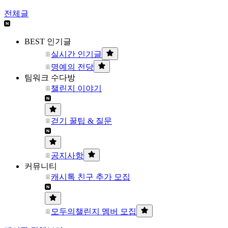
전체글
BEST 인기글
실시간 인기글
명예의 전당
팀워크 수다방
챌린지 이야기
걷기 꿀팁 & 질문
공지사항
커뮤니티
캐시톡 친구 추가 모집
모두의챌린지 멤버 모집