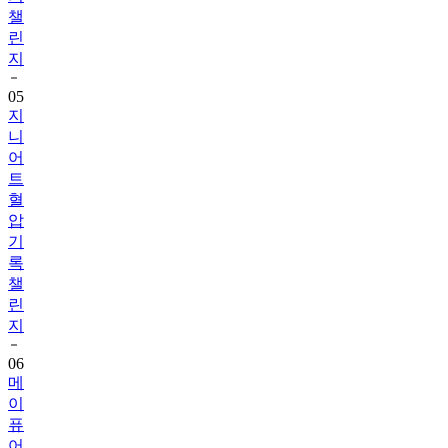
챌
린
지
05
지
니
어
트
혈
압
기
록
챌
린
지
06
메
이
퓨
어