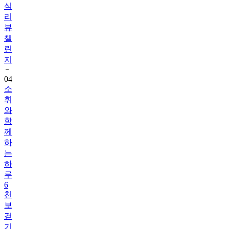
식
리
뷰
챌
린
지
04
소
휘
와
함
께
하
는
하
루
6
천
보
걷
기