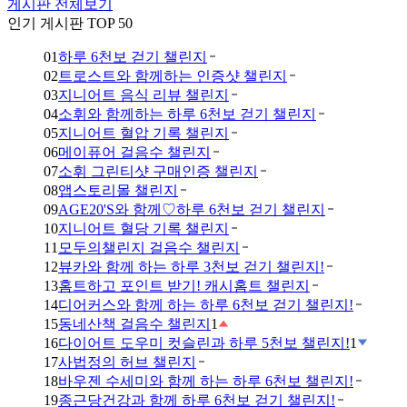
게시판 전체보기
인기 게시판 TOP 50
01
하루 6천보 걷기 챌린지
02
트로스트와 함께하는 인증샷 챌린지
03
지니어트 음식 리뷰 챌린지
04
소휘와 함께하는 하루 6천보 걷기 챌린지
05
지니어트 혈압 기록 챌린지
06
메이퓨어 걸음수 챌린지
07
소휘 그린티샷 구매인증 챌린지
08
앱스토리몰 챌린지
09
AGE20'S와 함께♡하루 6천보 걷기 챌린지
10
지니어트 혈당 기록 챌린지
11
모두의챌린지 걸음수 챌린지
12
뷰카와 함께 하는 하루 3천보 걷기 챌린지!
13
홈트하고 포인트 받기! 캐시홈트 챌린지
14
디어커스와 함께 하는 하루 6천보 걷기 챌린지!
15
동네산책 걸음수 챌린지
1
16
다이어트 도우미 컷슬린과 하루 5천보 챌린지!
1
17
사법정의 허브 챌린지
18
바우젠 수세미와 함께 하는 하루 6천보 챌린지!
19
종근당건강과 함께 하루 6천보 걷기 챌린지!