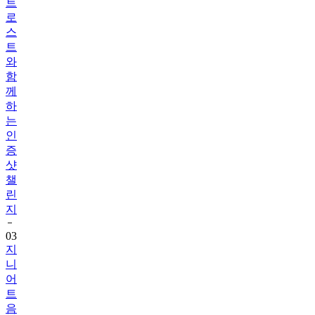
트
로
스
트
와
함
께
하
는
인
증
샷
챌
린
지
03
지
니
어
트
음