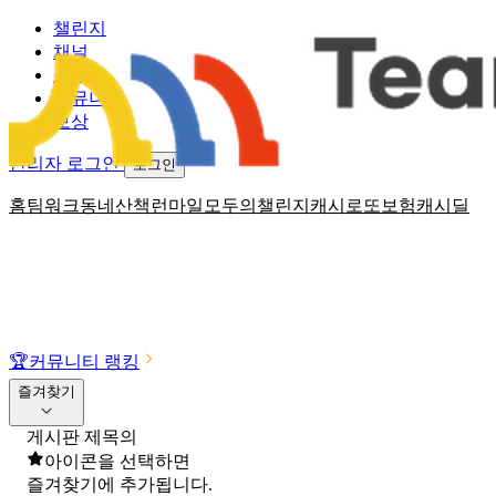
챌린지
채널
소식
커뮤니티
보상
관리자 로그인
로그인
홈
팀워크
동네산책
런마일
모두의챌린지
캐시로또
보험
캐시딜
🏆
커뮤니티 랭킹
즐겨찾기
게시판 제목의
아이콘을 선택하면
즐겨찾기에 추가됩니다.