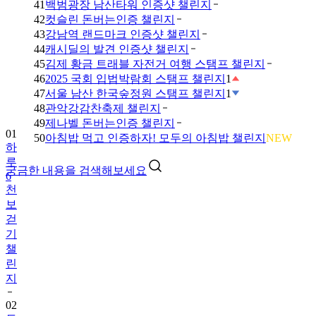
41
백범광장 남산타워 인증샷 챌린지
42
컷슬린 돈버는인증 챌린지
43
강남역 랜드마크 인증샷 챌린지
44
캐시딜의 발견 인증샷 챌린지
45
김제 황금 트래블 자전거 여행 스탬프 챌린지
46
2025 국회 입법박람회 스탬프 챌린지
1
47
서울 남산 한국숲정원 스탬프 챌린지
1
48
관악강감찬축제 챌린지
49
제나벨 돈버는인증 챌린지
01
50
아침밥 먹고 인증하자! 모두의 아침밥 챌린지
NEW
하
루
궁금한 내용을 검색해보세요
6
천
보
걷
기
챌
린
지
02