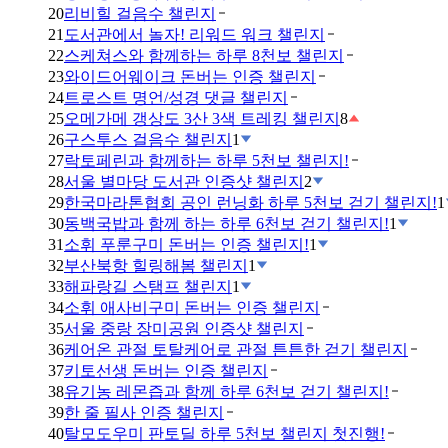
20
리비힐 걸음수 챌린지
21
도서관에서 놀자! 리워드 워크 챌린지
22
스케쳐스와 함께하는 하루 8천보 챌린지
23
와이드어웨이크 돈버는 인증 챌린지
24
트로스트 명언/성경 댓글 챌린지
25
오메가메 갱상도 3산 3색 트레킹 챌린지
8
26
구스투스 걸음수 챌린지
1
27
락토페린과 함께하는 하루 5천보 챌린지!
28
서울 별마당 도서관 인증샷 챌린지
2
29
한국마라톤협회 공인 런닝화 하루 5천보 걷기 챌린지!
1
30
동백국밥과 함께 하는 하루 6천보 걷기 챌린지!
1
31
소휘 푸룬구미 돈버는 인증 챌린지!
1
32
부산북항 힐링해봄 챌린지
1
33
해파랑길 스탬프 챌린지
1
34
소휘 애사비구미 돈버는 인증 챌린지
35
서울 중랑 장미공원 인증샷 챌린지
36
케어온 관절 토탈케어로 관절 튼튼한 걷기 챌린지
37
키토선생 돈버는 인증 챌린지
38
유기농 레몬즙과 함께 하루 6천보 걷기 챌린지!
39
한 줄 필사 인증 챌린지
40
탈모도우미 판토딜 하루 5천보 챌린지 첫진행!