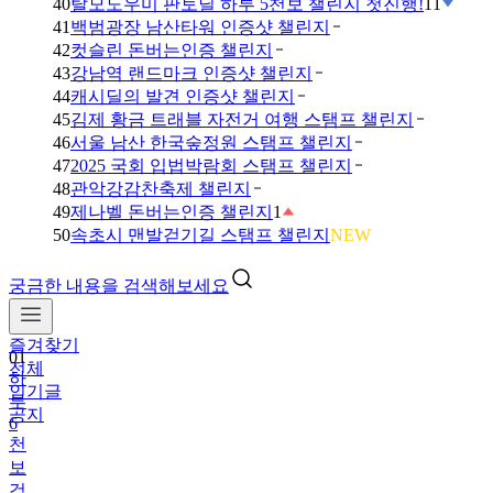
40
탈모도우미 판토딜 하루 5천보 챌린지 첫진행!
11
41
백범광장 남산타워 인증샷 챌린지
42
컷슬린 돈버는인증 챌린지
43
강남역 랜드마크 인증샷 챌린지
44
캐시딜의 발견 인증샷 챌린지
45
김제 황금 트래블 자전거 여행 스탬프 챌린지
46
서울 남산 한국숲정원 스탬프 챌린지
47
2025 국회 입법박람회 스탬프 챌린지
48
관악강감찬축제 챌린지
49
제나벨 돈버는인증 챌린지
1
50
속초시 맨발걷기길 스탬프 챌린지
NEW
궁금한 내용을 검색해보세요
즐겨찾기
01
전체
하
인기글
루
공지
6
천
보
걷