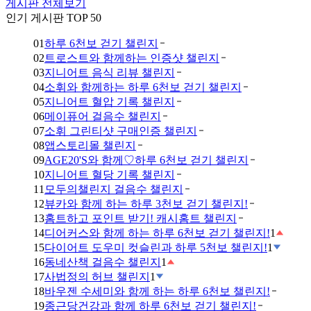
게시판 전체보기
인기 게시판 TOP 50
01
하루 6천보 걷기 챌린지
02
트로스트와 함께하는 인증샷 챌린지
03
지니어트 음식 리뷰 챌린지
04
소휘와 함께하는 하루 6천보 걷기 챌린지
05
지니어트 혈압 기록 챌린지
06
메이퓨어 걸음수 챌린지
07
소휘 그린티샷 구매인증 챌린지
08
앱스토리몰 챌린지
09
AGE20'S와 함께♡하루 6천보 걷기 챌린지
10
지니어트 혈당 기록 챌린지
11
모두의챌린지 걸음수 챌린지
12
뷰카와 함께 하는 하루 3천보 걷기 챌린지!
13
홈트하고 포인트 받기! 캐시홈트 챌린지
14
디어커스와 함께 하는 하루 6천보 걷기 챌린지!
1
15
다이어트 도우미 컷슬린과 하루 5천보 챌린지!
1
16
동네산책 걸음수 챌린지
1
17
사법정의 허브 챌린지
1
18
바우젠 수세미와 함께 하는 하루 6천보 챌린지!
19
종근당건강과 함께 하루 6천보 걷기 챌린지!