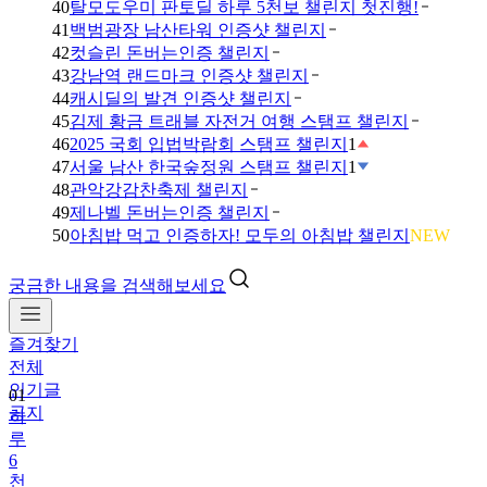
40
탈모도우미 판토딜 하루 5천보 챌린지 첫진행!
41
백범광장 남산타워 인증샷 챌린지
42
컷슬린 돈버는인증 챌린지
43
강남역 랜드마크 인증샷 챌린지
44
캐시딜의 발견 인증샷 챌린지
45
김제 황금 트래블 자전거 여행 스탬프 챌린지
46
2025 국회 입법박람회 스탬프 챌린지
1
47
서울 남산 한국숲정원 스탬프 챌린지
1
48
관악강감찬축제 챌린지
49
제나벨 돈버는인증 챌린지
50
아침밥 먹고 인증하자! 모두의 아침밥 챌린지
NEW
궁금한 내용을 검색해보세요
즐겨찾기
01
전체
하
인기글
루
공지
6
천
보