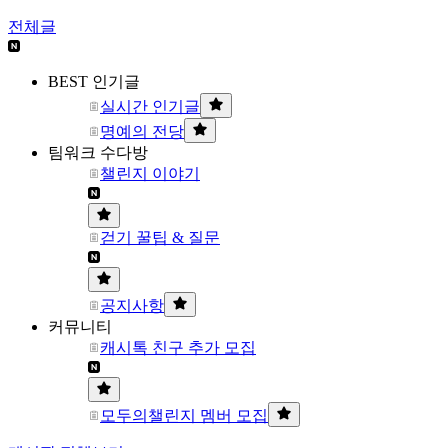
전체글
BEST 인기글
실시간 인기글
명예의 전당
팀워크 수다방
챌린지 이야기
걷기 꿀팁 & 질문
공지사항
커뮤니티
캐시톡 친구 추가 모집
모두의챌린지 멤버 모집