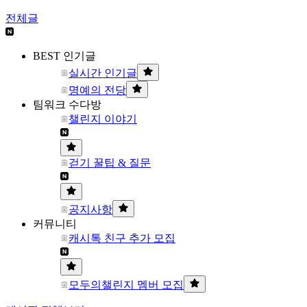
전체글
BEST 인기글
실시간 인기글
명예의 전당
팀워크 수다방
챌린지 이야기
걷기 꿀팁 & 질문
공지사항
커뮤니티
캐시톡 친구 추가 모집
모두의챌린지 멤버 모집