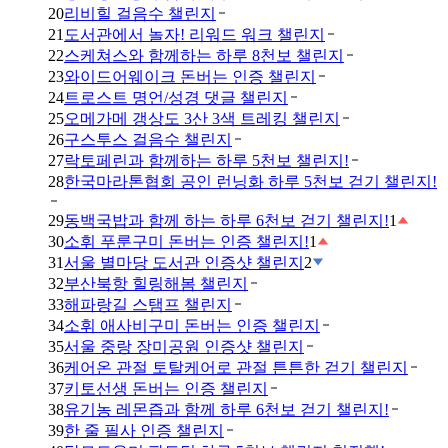
20
리비힐 걸음수 챌린지
21
도서관에서 놀자! 리워드 워크 챌린지
22
스케쳐스와 함께하는 하루 8천보 챌린지
23
와이드어웨이크 돈버는 인증 챌린지
24
트로스트 명언/성경 댓글 챌린지
25
오메가메 갱상도 3산 3색 트레킹 챌린지
26
구스투스 걸음수 챌린지
27
락토페린과 함께하는 하루 5천보 챌린지!
28
한국마라톤협회 공인 런닝화 하루 5천보 걷기 챌린지!
29
동백국밥과 함께 하는 하루 6천보 걷기 챌린지!
1
30
소휘 푸룬구미 돈버는 인증 챌린지!
1
31
서울 별마당 도서관 인증샷 챌린지
2
32
부산북항 힐링해봄 챌린지
33
해파랑길 스탬프 챌린지
34
소휘 애사비구미 돈버는 인증 챌린지
35
서울 중랑 장미공원 인증샷 챌린지
36
케어온 관절 토탈케어로 관절 튼튼한 걷기 챌린지
37
키토선생 돈버는 인증 챌린지
38
유기농 레몬즙과 함께 하루 6천보 걷기 챌린지!
39
한 줄 필사 인증 챌린지