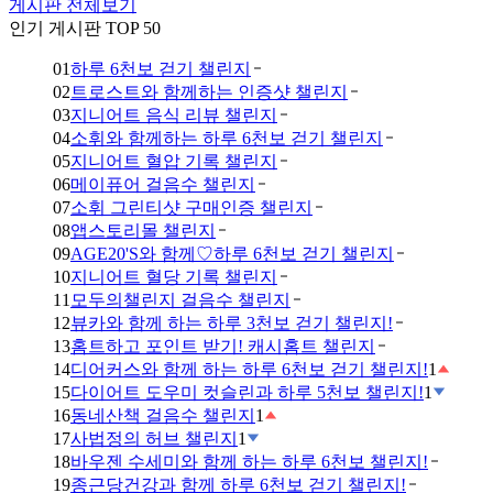
게시판 전체보기
인기 게시판 TOP 50
01
하루 6천보 걷기 챌린지
02
트로스트와 함께하는 인증샷 챌린지
03
지니어트 음식 리뷰 챌린지
04
소휘와 함께하는 하루 6천보 걷기 챌린지
05
지니어트 혈압 기록 챌린지
06
메이퓨어 걸음수 챌린지
07
소휘 그린티샷 구매인증 챌린지
08
앱스토리몰 챌린지
09
AGE20'S와 함께♡하루 6천보 걷기 챌린지
10
지니어트 혈당 기록 챌린지
11
모두의챌린지 걸음수 챌린지
12
뷰카와 함께 하는 하루 3천보 걷기 챌린지!
13
홈트하고 포인트 받기! 캐시홈트 챌린지
14
디어커스와 함께 하는 하루 6천보 걷기 챌린지!
1
15
다이어트 도우미 컷슬린과 하루 5천보 챌린지!
1
16
동네산책 걸음수 챌린지
1
17
사법정의 허브 챌린지
1
18
바우젠 수세미와 함께 하는 하루 6천보 챌린지!
19
종근당건강과 함께 하루 6천보 걷기 챌린지!