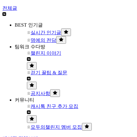
전체글
BEST 인기글
실시간 인기글
명예의 전당
팀워크 수다방
챌린지 이야기
걷기 꿀팁 & 질문
공지사항
커뮤니티
캐시톡 친구 추가 모집
모두의챌린지 멤버 모집