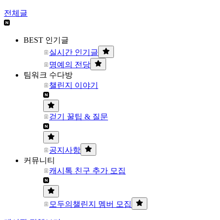
전체글
BEST 인기글
실시간 인기글
명예의 전당
팀워크 수다방
챌린지 이야기
걷기 꿀팁 & 질문
공지사항
커뮤니티
캐시톡 친구 추가 모집
모두의챌린지 멤버 모집