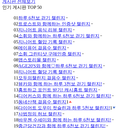
게시판 전체보기
인기 게시판 TOP 50
01
하루 6천보 걷기 챌린지
02
트로스트와 함께하는 인증샷 챌린지
03
지니어트 음식 리뷰 챌린지
04
소휘와 함께하는 하루 6천보 걷기 챌린지
05
지니어트 혈압 기록 챌린지
06
메이퓨어 걸음수 챌린지
07
소휘 그린티샷 구매인증 챌린지
08
앱스토리몰 챌린지
09
AGE20'S와 함께♡하루 6천보 걷기 챌린지
10
지니어트 혈당 기록 챌린지
11
모두의챌린지 걸음수 챌린지
12
뷰카와 함께 하는 하루 3천보 걷기 챌린지!
13
홈트하고 포인트 받기! 캐시홈트 챌린지
14
디어커스와 함께 하는 하루 6천보 걷기 챌린지!
15
동네산책 걸음수 챌린지
1
16
다이어트 도우미 컷슬린과 하루 5천보 챌린지!
1
17
사법정의 허브 챌린지
18
바우젠 수세미와 함께 하는 하루 6천보 챌린지!
19
종근당건강과 함께 하루 6천보 걷기 챌린지!