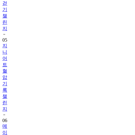
챌
린
지
05
지
니
어
트
혈
압
기
록
챌
린
지
06
메
이
퓨
어