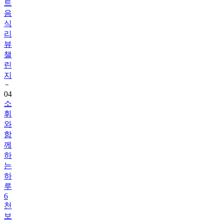
식
리
뷰
챌
린
지
04
소
휘
와
함
께
하
는
하
루
6
천
보
걷
기