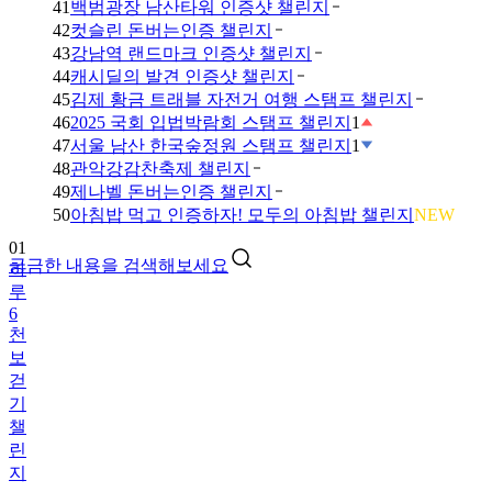
41
백범광장 남산타워 인증샷 챌린지
42
컷슬린 돈버는인증 챌린지
43
강남역 랜드마크 인증샷 챌린지
44
캐시딜의 발견 인증샷 챌린지
45
김제 황금 트래블 자전거 여행 스탬프 챌린지
46
2025 국회 입법박람회 스탬프 챌린지
1
47
서울 남산 한국숲정원 스탬프 챌린지
1
48
관악강감찬축제 챌린지
49
제나벨 돈버는인증 챌린지
01
50
아침밥 먹고 인증하자! 모두의 아침밥 챌린지
NEW
하
루
궁금한 내용을 검색해보세요
6
천
보
걷
기
챌
린
지
02