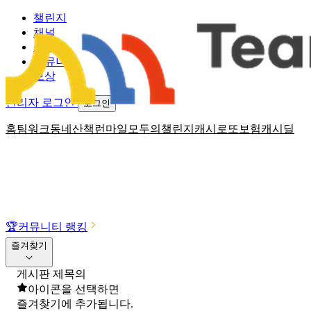
챌린지
채널
소식
커뮤니티
보상
관리자 로그인
로그인
홈
팀워크
동네산책
런마일
모두의챌린지
캐시로또
보험
캐시딜
🏆
커뮤니티 랭킹
즐겨찾기
게시판 제목의
아이콘을 선택하면
즐겨찾기에 추가됩니다.