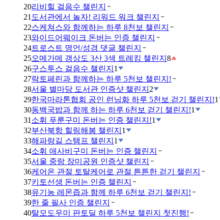
20
리비힐 걸음수 챌린지
21
도서관에서 놀자! 리워드 워크 챌린지
22
스케쳐스와 함께하는 하루 8천보 챌린지
23
와이드어웨이크 돈버는 인증 챌린지
24
트로스트 명언/성경 댓글 챌린지
25
오메가메 갱상도 3산 3색 트레킹 챌린지
8
26
구스투스 걸음수 챌린지
1
27
락토페린과 함께하는 하루 5천보 챌린지!
28
서울 별마당 도서관 인증샷 챌린지
2
29
한국마라톤협회 공인 런닝화 하루 5천보 걷기 챌린지!
1
30
동백국밥과 함께 하는 하루 6천보 걷기 챌린지!
1
31
소휘 푸룬구미 돈버는 인증 챌린지!
1
32
부산북항 힐링해봄 챌린지
1
33
해파랑길 스탬프 챌린지
1
34
소휘 애사비구미 돈버는 인증 챌린지
35
서울 중랑 장미공원 인증샷 챌린지
36
케어온 관절 토탈케어로 관절 튼튼한 걷기 챌린지
37
키토선생 돈버는 인증 챌린지
38
유기농 레몬즙과 함께 하루 6천보 걷기 챌린지!
39
한 줄 필사 인증 챌린지
40
탈모도우미 판토딜 하루 5천보 챌린지 첫진행!