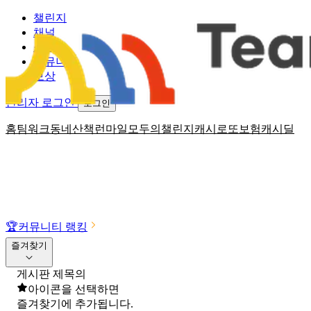
챌린지
채널
소식
커뮤니티
보상
관리자 로그인
로그인
홈
팀워크
동네산책
런마일
모두의챌린지
캐시로또
보험
캐시딜
🏆
커뮤니티 랭킹
즐겨찾기
게시판 제목의
아이콘을 선택하면
즐겨찾기에 추가됩니다.