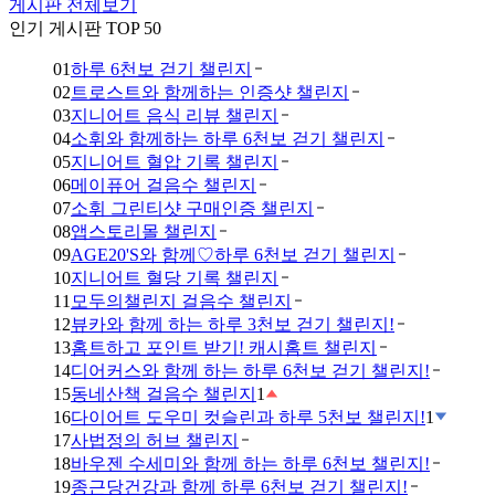
게시판 전체보기
인기 게시판 TOP 50
01
하루 6천보 걷기 챌린지
02
트로스트와 함께하는 인증샷 챌린지
03
지니어트 음식 리뷰 챌린지
04
소휘와 함께하는 하루 6천보 걷기 챌린지
05
지니어트 혈압 기록 챌린지
06
메이퓨어 걸음수 챌린지
07
소휘 그린티샷 구매인증 챌린지
08
앱스토리몰 챌린지
09
AGE20'S와 함께♡하루 6천보 걷기 챌린지
10
지니어트 혈당 기록 챌린지
11
모두의챌린지 걸음수 챌린지
12
뷰카와 함께 하는 하루 3천보 걷기 챌린지!
13
홈트하고 포인트 받기! 캐시홈트 챌린지
14
디어커스와 함께 하는 하루 6천보 걷기 챌린지!
15
동네산책 걸음수 챌린지
1
16
다이어트 도우미 컷슬린과 하루 5천보 챌린지!
1
17
사법정의 허브 챌린지
18
바우젠 수세미와 함께 하는 하루 6천보 챌린지!
19
종근당건강과 함께 하루 6천보 걷기 챌린지!