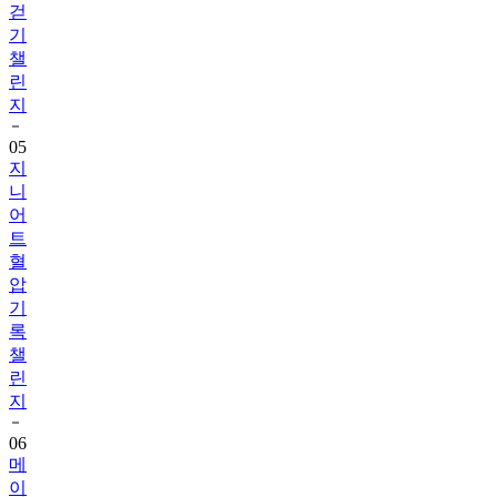
챌
린
지
05
지
니
어
트
혈
압
기
록
챌
린
지
06
메
이
퓨
어