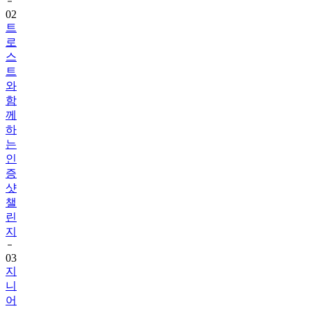
트
로
스
트
와
함
께
하
는
인
증
샷
챌
린
지
03
지
니
어
트
음