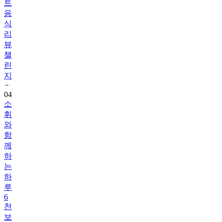
식
리
뷰
챌
린
지
04
소
휘
와
함
께
하
는
하
루
6
천
보
걷
기