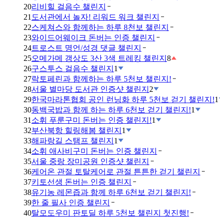
20
리비힐 걸음수 챌린지
21
도서관에서 놀자! 리워드 워크 챌린지
22
스케쳐스와 함께하는 하루 8천보 챌린지
23
와이드어웨이크 돈버는 인증 챌린지
24
트로스트 명언/성경 댓글 챌린지
25
오메가메 갱상도 3산 3색 트레킹 챌린지
8
26
구스투스 걸음수 챌린지
1
27
락토페린과 함께하는 하루 5천보 챌린지!
28
서울 별마당 도서관 인증샷 챌린지
2
29
한국마라톤협회 공인 런닝화 하루 5천보 걷기 챌린지!
1
30
동백국밥과 함께 하는 하루 6천보 걷기 챌린지!
1
31
소휘 푸룬구미 돈버는 인증 챌린지!
1
32
부산북항 힐링해봄 챌린지
1
33
해파랑길 스탬프 챌린지
1
34
소휘 애사비구미 돈버는 인증 챌린지
35
서울 중랑 장미공원 인증샷 챌린지
36
케어온 관절 토탈케어로 관절 튼튼한 걷기 챌린지
37
키토선생 돈버는 인증 챌린지
38
유기농 레몬즙과 함께 하루 6천보 걷기 챌린지!
39
한 줄 필사 인증 챌린지
40
탈모도우미 판토딜 하루 5천보 챌린지 첫진행!