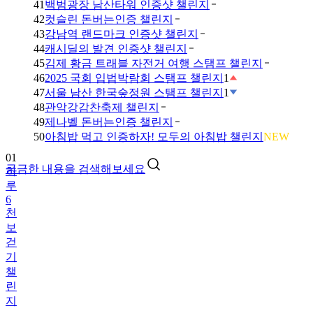
41
백범광장 남산타워 인증샷 챌린지
42
컷슬린 돈버는인증 챌린지
43
강남역 랜드마크 인증샷 챌린지
44
캐시딜의 발견 인증샷 챌린지
45
김제 황금 트래블 자전거 여행 스탬프 챌린지
46
2025 국회 입법박람회 스탬프 챌린지
1
47
서울 남산 한국숲정원 스탬프 챌린지
1
48
관악강감찬축제 챌린지
49
제나벨 돈버는인증 챌린지
01
50
아침밥 먹고 인증하자! 모두의 아침밥 챌린지
NEW
하
루
궁금한 내용을 검색해보세요
6
천
보
걷
기
챌
린
지
02