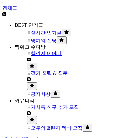
전체글
BEST 인기글
실시간 인기글
명예의 전당
팀워크 수다방
챌린지 이야기
걷기 꿀팁 & 질문
공지사항
커뮤니티
캐시톡 친구 추가 모집
모두의챌린지 멤버 모집