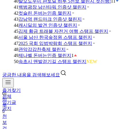
40
탈모도우미 판토딜 하루 5천보 챌린지 첫진행!
11
41
백범광장 남산타워 인증샷 챌린지
42
컷슬린 돈버는인증 챌린지
43
강남역 랜드마크 인증샷 챌린지
44
캐시딜의 발견 인증샷 챌린지
45
김제 황금 트래블 자전거 여행 스탬프 챌린지
46
서울 남산 한국숲정원 스탬프 챌린지
47
2025 국회 입법박람회 스탬프 챌린지
48
관악강감찬축제 챌린지
49
제나벨 돈버는인증 챌린지
1
50
속초시 맨발걷기길 스탬프 챌린지
NEW
궁금한 내용을 검색해보세요
즐겨찾기
01
전체
하
인기글
루
공지
6
천
보
걷