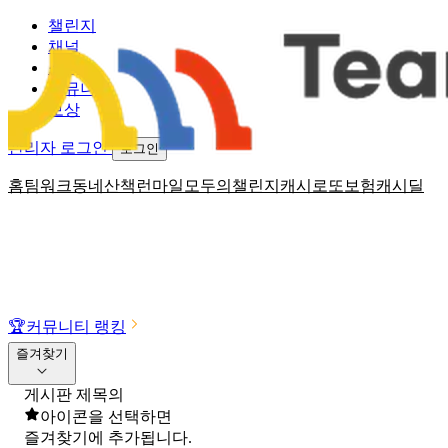
챌린지
채널
소식
커뮤니티
보상
관리자 로그인
로그인
홈
팀워크
동네산책
런마일
모두의챌린지
캐시로또
보험
캐시딜
🏆
커뮤니티 랭킹
즐겨찾기
게시판 제목의
아이콘을 선택하면
즐겨찾기에 추가됩니다.