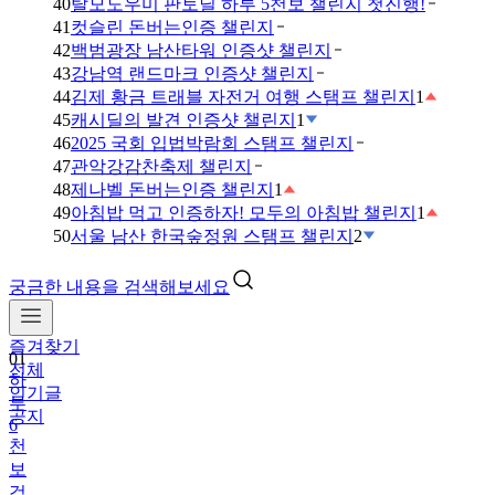
40
탈모도우미 판토딜 하루 5천보 챌린지 첫진행!
41
컷슬린 돈버는인증 챌린지
42
백범광장 남산타워 인증샷 챌린지
43
강남역 랜드마크 인증샷 챌린지
44
김제 황금 트래블 자전거 여행 스탬프 챌린지
1
45
캐시딜의 발견 인증샷 챌린지
1
46
2025 국회 입법박람회 스탬프 챌린지
47
관악강감찬축제 챌린지
48
제나벨 돈버는인증 챌린지
1
49
아침밥 먹고 인증하자! 모두의 아침밥 챌린지
1
50
서울 남산 한국숲정원 스탬프 챌린지
2
궁금한 내용을 검색해보세요
즐겨찾기
01
전체
하
인기글
루
공지
6
천
보
걷