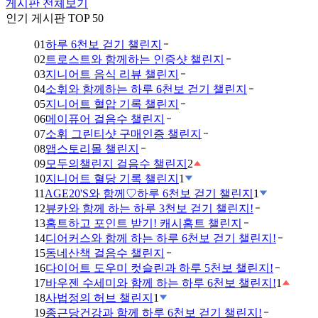
게시판 전체보기
인기 게시판 TOP 50
01
하루 6천보 걷기 챌린지
02
트로스트와 함께하는 인증샷 챌린지
03
지니어트 음식 리뷰 챌린지
04
소휘와 함께하는 하루 6천보 걷기 챌린지
05
지니어트 혈압 기록 챌린지
06
메이퓨어 걸음수 챌린지
07
소휘 그린티샷 구매인증 챌린지
08
앱스토리몰 챌린지
09
모두의챌린지 걸음수 챌린지
2
10
지니어트 혈당 기록 챌린지
1
11
AGE20'S와 함께♡하루 6천보 걷기 챌린지
1
12
뷰카와 함께 하는 하루 3천보 걷기 챌린지!
13
홈트하고 포인트 받기! 캐시홈트 챌린지
14
디어커스와 함께 하는 하루 6천보 걷기 챌린지!
15
동네산책 걸음수 챌린지
16
다이어트 도우미 컷슬린과 하루 5천보 챌린지!
17
바우젠 수세미와 함께 하는 하루 6천보 챌린지!
1
18
사법정의 허브 챌린지
1
19
종근당건강과 함께 하루 6천보 걷기 챌린지!