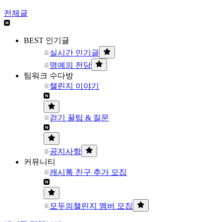
전체글
BEST 인기글
실시간 인기글
명예의 전당
팀워크 수다방
챌린지 이야기
걷기 꿀팁 & 질문
공지사항
커뮤니티
캐시톡 친구 추가 모집
모두의챌린지 멤버 모집