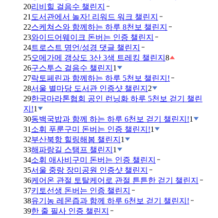
20
리비힐 걸음수 챌린지
21
도서관에서 놀자! 리워드 워크 챌린지
22
스케쳐스와 함께하는 하루 8천보 챌린지
23
와이드어웨이크 돈버는 인증 챌린지
24
트로스트 명언/성경 댓글 챌린지
25
오메가메 갱상도 3산 3색 트레킹 챌린지
8
26
구스투스 걸음수 챌린지
1
27
락토페린과 함께하는 하루 5천보 챌린지!
28
서울 별마당 도서관 인증샷 챌린지
2
29
한국마라톤협회 공인 런닝화 하루 5천보 걷기 챌린
지!
1
30
동백국밥과 함께 하는 하루 6천보 걷기 챌린지!
1
31
소휘 푸룬구미 돈버는 인증 챌린지!
1
32
부산북항 힐링해봄 챌린지
1
33
해파랑길 스탬프 챌린지
1
34
소휘 애사비구미 돈버는 인증 챌린지
35
서울 중랑 장미공원 인증샷 챌린지
36
케어온 관절 토탈케어로 관절 튼튼한 걷기 챌린지
37
키토선생 돈버는 인증 챌린지
38
유기농 레몬즙과 함께 하루 6천보 걷기 챌린지!
39
한 줄 필사 인증 챌린지