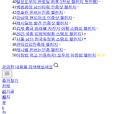
40
탈모도우미 판토딜 하루 5천보 챌린지 첫진행!
41
백범광장 남산타워 인증샷 챌린지
42
컷슬린 돈버는인증 챌린지
43
강남역 랜드마크 인증샷 챌린지
44
캐시딜의 발견 인증샷 챌린지
45
김제 황금 트래블 자전거 여행 스탬프 챌린지
46
2025 국회 입법박람회 스탬프 챌린지
1
47
서울 남산 한국숲정원 스탬프 챌린지
1
48
관악강감찬축제 챌린지
49
제나벨 돈버는인증 챌린지
50
아침밥 먹고 인증하자! 모두의 아침밥 챌린지
NEW
궁금한 내용을 검색해보세요
즐겨찾기
01
전체
하
인기글
루
공지
6
천
보