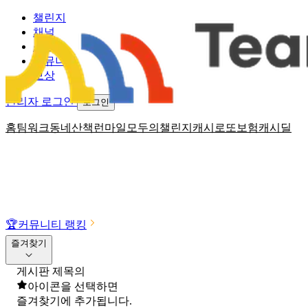
챌린지
채널
소식
커뮤니티
보상
관리자 로그인
로그인
홈
팀워크
동네산책
런마일
모두의챌린지
캐시로또
보험
캐시딜
🏆
커뮤니티 랭킹
즐겨찾기
게시판 제목의
아이콘을 선택하면
즐겨찾기에 추가됩니다.