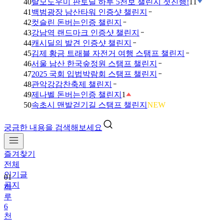
40
탈모도우미 판토딜 하루 5천보 챌린지 첫진행!
11
41
백범광장 남산타워 인증샷 챌린지
42
컷슬린 돈버는인증 챌린지
43
강남역 랜드마크 인증샷 챌린지
44
캐시딜의 발견 인증샷 챌린지
45
김제 황금 트래블 자전거 여행 스탬프 챌린지
46
서울 남산 한국숲정원 스탬프 챌린지
47
2025 국회 입법박람회 스탬프 챌린지
48
관악강감찬축제 챌린지
49
제나벨 돈버는인증 챌린지
1
50
속초시 맨발걷기길 스탬프 챌린지
NEW
궁금한 내용을 검색해보세요
즐겨찾기
01
전체
하
인기글
루
공지
6
천
보
걷