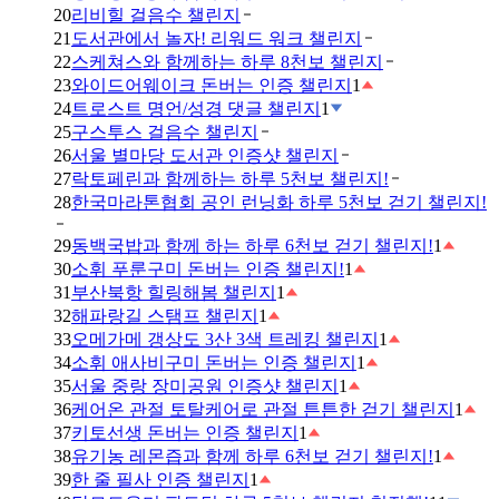
20
리비힐 걸음수 챌린지
21
도서관에서 놀자! 리워드 워크 챌린지
22
스케쳐스와 함께하는 하루 8천보 챌린지
23
와이드어웨이크 돈버는 인증 챌린지
1
24
트로스트 명언/성경 댓글 챌린지
1
25
구스투스 걸음수 챌린지
26
서울 별마당 도서관 인증샷 챌린지
27
락토페린과 함께하는 하루 5천보 챌린지!
28
한국마라톤협회 공인 런닝화 하루 5천보 걷기 챌린지!
29
동백국밥과 함께 하는 하루 6천보 걷기 챌린지!
1
30
소휘 푸룬구미 돈버는 인증 챌린지!
1
31
부산북항 힐링해봄 챌린지
1
32
해파랑길 스탬프 챌린지
1
33
오메가메 갱상도 3산 3색 트레킹 챌린지
1
34
소휘 애사비구미 돈버는 인증 챌린지
1
35
서울 중랑 장미공원 인증샷 챌린지
1
36
케어온 관절 토탈케어로 관절 튼튼한 걷기 챌린지
1
37
키토선생 돈버는 인증 챌린지
1
38
유기농 레몬즙과 함께 하루 6천보 걷기 챌린지!
1
39
한 줄 필사 인증 챌린지
1