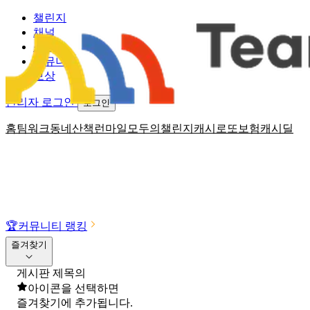
챌린지
채널
소식
커뮤니티
보상
관리자 로그인
로그인
홈
팀워크
동네산책
런마일
모두의챌린지
캐시로또
보험
캐시딜
🏆
커뮤니티 랭킹
즐겨찾기
게시판 제목의
아이콘을 선택하면
즐겨찾기에 추가됩니다.