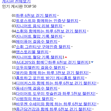
게시판 전체보기
인기 게시판 TOP 50
01
하루 6천보 걷기 챌린지
02
트로스트와 함께하는 인증샷 챌린지
03
지니어트 음식 리뷰 챌린지
04
소휘와 함께하는 하루 6천보 걷기 챌린지
05
지니어트 혈압 기록 챌린지
06
메이퓨어 걸음수 챌린지
07
소휘 그린티샷 구매인증 챌린지
08
앱스토리몰 챌린지
09
지니어트 혈당 기록 챌린지
1
10
AGE20'S와 함께♡하루 6천보 걷기 챌린지
1
11
모두의챌린지 걸음수 챌린지
12
뷰카와 함께 하는 하루 3천보 걷기 챌린지!
13
홈트하고 포인트 받기! 캐시홈트 챌린지
14
디어커스와 함께 하는 하루 6천보 걷기 챌린지!
15
동네산책 걸음수 챌린지
16
다이어트 도우미 컷슬린과 하루 5천보 챌린지!
17
사법정의 허브 챌린지
18
바우젠 수세미와 함께 하는 하루 6천보 챌린지!
19
종근당건강과 함께 하루 6천보 걷기 챌린지!