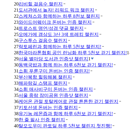
20
리비힐 걸음수 챌린지
21
도서관에서 놀자! 리워드 워크 챌린지
22
스케쳐스와 함께하는 하루 8천보 챌린지
23
와이드어웨이크 돈버는 인증 챌린지
24
트로스트 명언/성경 댓글 챌린지
25
오메가메 갱상도 3산 3색 트레킹 챌린지
26
구스투스 걸음수 챌린지
27
락토페린과 함께하는 하루 5천보 챌린지!
28
한국마라톤협회 공인 런닝화 하루 5천보 걷기 챌린지!
1
29
서울 별마당 도서관 인증샷 챌린지
1
30
동백국밥과 함께 하는 하루 6천보 걷기 챌린지!
31
소휘 푸룬구미 돈버는 인증 챌린지!
32
부산북항 힐링해봄 챌린지
33
해파랑길 스탬프 챌린지
34
소휘 애사비구미 돈버는 인증 챌린지
35
서울 중랑 장미공원 인증샷 챌린지
36
케어온 관절 토탈케어로 관절 튼튼한 걷기 챌린지
37
키토선생 돈버는 인증 챌린지
38
유기농 레몬즙과 함께 하루 6천보 걷기 챌린지!
39
한 줄 필사 인증 챌린지
40
탈모도우미 판토딜 하루 5천보 챌린지 첫진행!