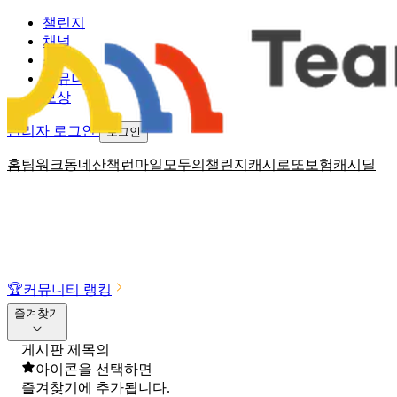
챌린지
채널
소식
커뮤니티
보상
관리자 로그인
로그인
홈
팀워크
동네산책
런마일
모두의챌린지
캐시로또
보험
캐시딜
🏆
커뮤니티 랭킹
즐겨찾기
게시판 제목의
아이콘을 선택하면
즐겨찾기에 추가됩니다.