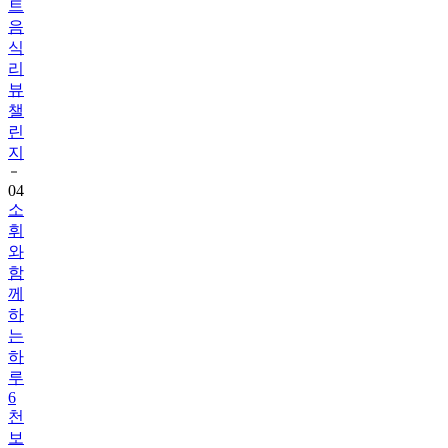
식
리
뷰
챌
린
지
04
소
휘
와
함
께
하
는
하
루
6
천
보
걷
기