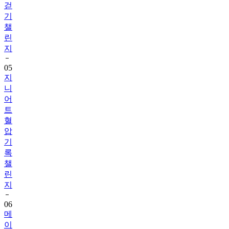
챌
린
지
05
지
니
어
트
혈
압
기
록
챌
린
지
06
메
이
퓨
어