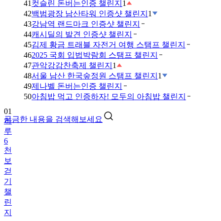
41
컷슬린 돈버는인증 챌린지
1
42
백범광장 남산타워 인증샷 챌린지
1
43
강남역 랜드마크 인증샷 챌린지
44
캐시딜의 발견 인증샷 챌린지
45
김제 황금 트래블 자전거 여행 스탬프 챌린지
46
2025 국회 입법박람회 스탬프 챌린지
47
관악강감찬축제 챌린지
1
48
서울 남산 한국숲정원 스탬프 챌린지
1
49
제나벨 돈버는인증 챌린지
01
50
아침밥 먹고 인증하자! 모두의 아침밥 챌린지
하
루
궁금한 내용을 검색해보세요
6
천
보
걷
기
챌
린
지
02