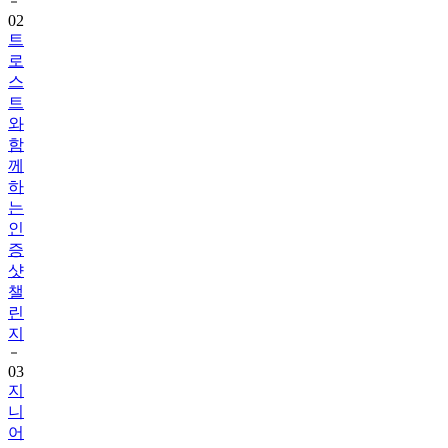
트
로
스
트
와
함
께
하
는
인
증
샷
챌
린
지
03
지
니
어
트
음