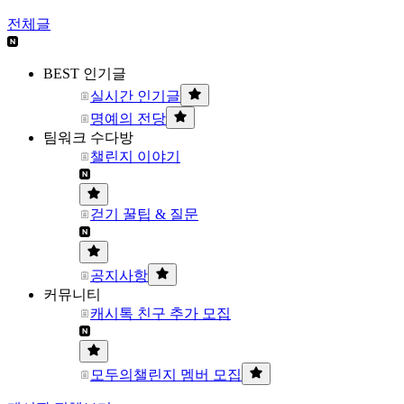
전체글
BEST 인기글
실시간 인기글
명예의 전당
팀워크 수다방
챌린지 이야기
걷기 꿀팁 & 질문
공지사항
커뮤니티
캐시톡 친구 추가 모집
모두의챌린지 멤버 모집