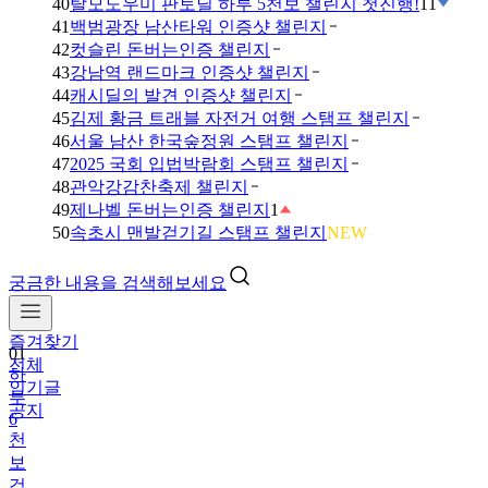
40
탈모도우미 판토딜 하루 5천보 챌린지 첫진행!
11
41
백범광장 남산타워 인증샷 챌린지
42
컷슬린 돈버는인증 챌린지
43
강남역 랜드마크 인증샷 챌린지
44
캐시딜의 발견 인증샷 챌린지
45
김제 황금 트래블 자전거 여행 스탬프 챌린지
46
서울 남산 한국숲정원 스탬프 챌린지
47
2025 국회 입법박람회 스탬프 챌린지
48
관악강감찬축제 챌린지
49
제나벨 돈버는인증 챌린지
1
50
속초시 맨발걷기길 스탬프 챌린지
NEW
궁금한 내용을 검색해보세요
즐겨찾기
01
전체
하
인기글
루
공지
6
천
보
걷