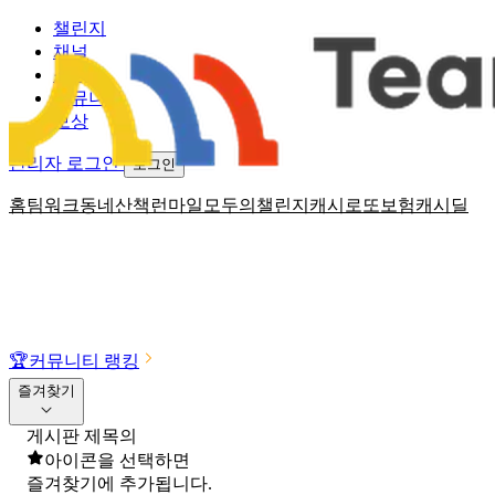
챌린지
채널
소식
커뮤니티
보상
관리자 로그인
로그인
홈
팀워크
동네산책
런마일
모두의챌린지
캐시로또
보험
캐시딜
🏆
커뮤니티 랭킹
즐겨찾기
게시판 제목의
아이콘을 선택하면
즐겨찾기에 추가됩니다.