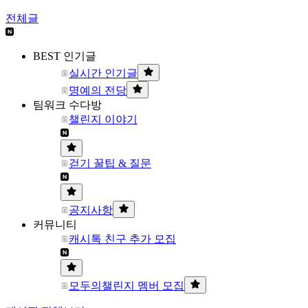
전체글
BEST 인기글
실시간 인기글
명예의 전당
팀워크 수다방
챌린지 이야기
걷기 꿀팁 & 질문
공지사항
커뮤니티
캐시톡 친구 추가 모집
모두의챌린지 멤버 모집