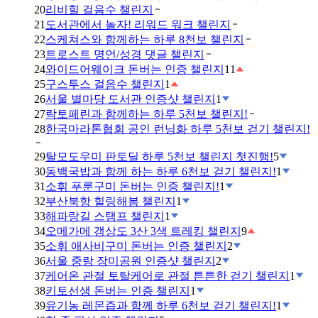
20
리비힐 걸음수 챌린지
21
도서관에서 놀자! 리워드 워크 챌린지
22
스케쳐스와 함께하는 하루 8천보 챌린지
23
트로스트 명언/성경 댓글 챌린지
24
와이드어웨이크 돈버는 인증 챌린지
11
25
구스투스 걸음수 챌린지
1
26
서울 별마당 도서관 인증샷 챌린지
1
27
락토페린과 함께하는 하루 5천보 챌린지!
28
한국마라톤협회 공인 런닝화 하루 5천보 걷기 챌린지!
29
탈모도우미 판토딜 하루 5천보 챌린지 첫진행!
5
30
동백국밥과 함께 하는 하루 6천보 걷기 챌린지!
1
31
소휘 푸룬구미 돈버는 인증 챌린지!
1
32
부산북항 힐링해봄 챌린지
1
33
해파랑길 스탬프 챌린지
1
34
오메가메 갱상도 3산 3색 트레킹 챌린지
9
35
소휘 애사비구미 돈버는 인증 챌린지
2
36
서울 중랑 장미공원 인증샷 챌린지
2
37
케어온 관절 토탈케어로 관절 튼튼한 걷기 챌린지
1
38
키토선생 돈버는 인증 챌린지
1
39
유기농 레몬즙과 함께 하루 6천보 걷기 챌린지!
1