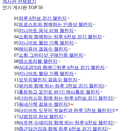
게시판 전체보기
인기 게시판 TOP 50
01
하루 6천보 걷기 챌린지
02
트로스트와 함께하는 인증샷 챌린지
03
지니어트 음식 리뷰 챌린지
04
소휘와 함께하는 하루 6천보 걷기 챌린지
05
지니어트 혈압 기록 챌린지
06
메이퓨어 걸음수 챌린지
07
소휘 그린티샷 구매인증 챌린지
08
앱스토리몰 챌린지
09
AGE20'S와 함께♡하루 6천보 걷기 챌린지
10
지니어트 혈당 기록 챌린지
11
모두의챌린지 걸음수 챌린지
12
뷰카와 함께 하는 하루 3천보 걷기 챌린지!
13
홈트하고 포인트 받기! 캐시홈트 챌린지
14
디어커스와 함께 하는 하루 6천보 걷기 챌린지!
15
동네산책 걸음수 챌린지
1
16
다이어트 도우미 컷슬린과 하루 5천보 챌린지!
1
17
사법정의 허브 챌린지
18
바우젠 수세미와 함께 하는 하루 6천보 챌린지!
19
종근당건강과 함께 하루 6천보 걷기 챌린지!