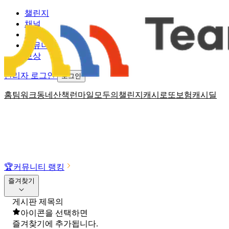
챌린지
채널
소식
커뮤니티
보상
관리자 로그인
로그인
홈
팀워크
동네산책
런마일
모두의챌린지
캐시로또
보험
캐시딜
🏆
커뮤니티 랭킹
즐겨찾기
게시판 제목의
아이콘을 선택하면
즐겨찾기에 추가됩니다.