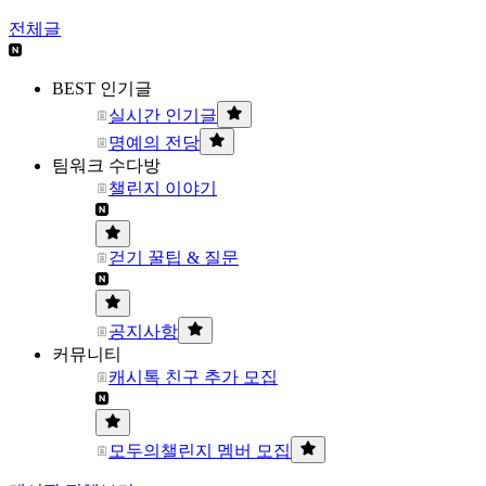
전체글
BEST 인기글
실시간 인기글
명예의 전당
팀워크 수다방
챌린지 이야기
걷기 꿀팁 & 질문
공지사항
커뮤니티
캐시톡 친구 추가 모집
모두의챌린지 멤버 모집