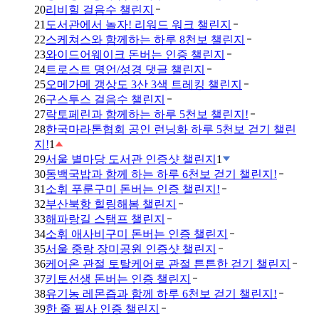
20
리비힐 걸음수 챌린지
21
도서관에서 놀자! 리워드 워크 챌린지
22
스케쳐스와 함께하는 하루 8천보 챌린지
23
와이드어웨이크 돈버는 인증 챌린지
24
트로스트 명언/성경 댓글 챌린지
25
오메가메 갱상도 3산 3색 트레킹 챌린지
26
구스투스 걸음수 챌린지
27
락토페린과 함께하는 하루 5천보 챌린지!
28
한국마라톤협회 공인 런닝화 하루 5천보 걷기 챌린
지!
1
29
서울 별마당 도서관 인증샷 챌린지
1
30
동백국밥과 함께 하는 하루 6천보 걷기 챌린지!
31
소휘 푸룬구미 돈버는 인증 챌린지!
32
부산북항 힐링해봄 챌린지
33
해파랑길 스탬프 챌린지
34
소휘 애사비구미 돈버는 인증 챌린지
35
서울 중랑 장미공원 인증샷 챌린지
36
케어온 관절 토탈케어로 관절 튼튼한 걷기 챌린지
37
키토선생 돈버는 인증 챌린지
38
유기농 레몬즙과 함께 하루 6천보 걷기 챌린지!
39
한 줄 필사 인증 챌린지