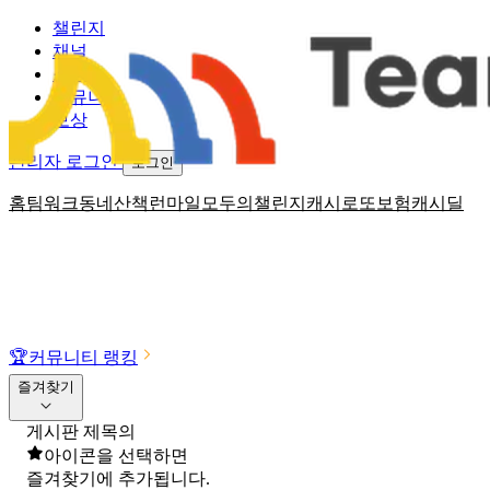
챌린지
채널
소식
커뮤니티
보상
관리자 로그인
로그인
홈
팀워크
동네산책
런마일
모두의챌린지
캐시로또
보험
캐시딜
🏆
커뮤니티 랭킹
즐겨찾기
게시판 제목의
아이콘을 선택하면
즐겨찾기에 추가됩니다.