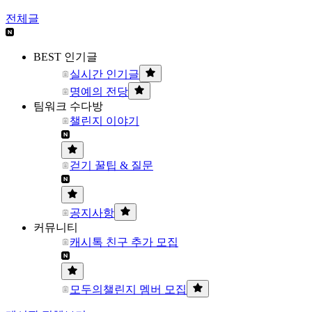
전체글
BEST 인기글
실시간 인기글
명예의 전당
팀워크 수다방
챌린지 이야기
걷기 꿀팁 & 질문
공지사항
커뮤니티
캐시톡 친구 추가 모집
모두의챌린지 멤버 모집