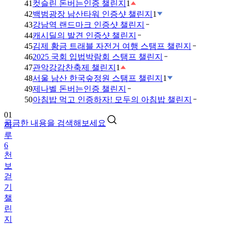
41
컷슬린 돈버는인증 챌린지
1
42
백범광장 남산타워 인증샷 챌린지
1
43
강남역 랜드마크 인증샷 챌린지
44
캐시딜의 발견 인증샷 챌린지
45
김제 황금 트래블 자전거 여행 스탬프 챌린지
46
2025 국회 입법박람회 스탬프 챌린지
47
관악강감찬축제 챌린지
1
48
서울 남산 한국숲정원 스탬프 챌린지
1
49
제나벨 돈버는인증 챌린지
01
50
아침밥 먹고 인증하자! 모두의 아침밥 챌린지
하
루
궁금한 내용을 검색해보세요
6
천
보
걷
기
챌
린
지
02