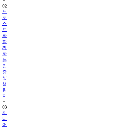
트
로
스
트
와
함
께
하
는
인
증
샷
챌
린
지
03
지
니
어
트
음