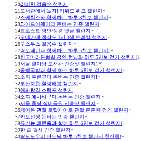
20
리비힐 걸음수 챌린지
21
도서관에서 놀자! 리워드 워크 챌린지
22
스케쳐스와 함께하는 하루 8천보 챌린지
23
와이드어웨이크 돈버는 인증 챌린지
24
트로스트 명언/성경 댓글 챌린지
25
오메가메 갱상도 3산 3색 트레킹 챌린지
26
구스투스 걸음수 챌린지
27
락토페린과 함께하는 하루 5천보 챌린지!
28
한국마라톤협회 공인 런닝화 하루 5천보 걷기 챌린지!
1
29
서울 별마당 도서관 인증샷 챌린지
1
30
동백국밥과 함께 하는 하루 6천보 걷기 챌린지!
31
소휘 푸룬구미 돈버는 인증 챌린지!
32
부산북항 힐링해봄 챌린지
33
해파랑길 스탬프 챌린지
34
소휘 애사비구미 돈버는 인증 챌린지
35
서울 중랑 장미공원 인증샷 챌린지
36
케어온 관절 토탈케어로 관절 튼튼한 걷기 챌린지
37
키토선생 돈버는 인증 챌린지
38
유기농 레몬즙과 함께 하루 6천보 걷기 챌린지!
39
한 줄 필사 인증 챌린지
40
탈모도우미 판토딜 하루 5천보 챌린지 첫진행!