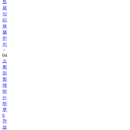
식
리
뷰
챌
린
지
04
소
휘
와
함
께
하
는
하
루
6
천
보
걷
기