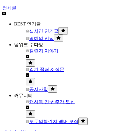
전체글
BEST 인기글
실시간 인기글
명예의 전당
팀워크 수다방
챌린지 이야기
걷기 꿀팁 & 질문
공지사항
커뮤니티
캐시톡 친구 추가 모집
모두의챌린지 멤버 모집