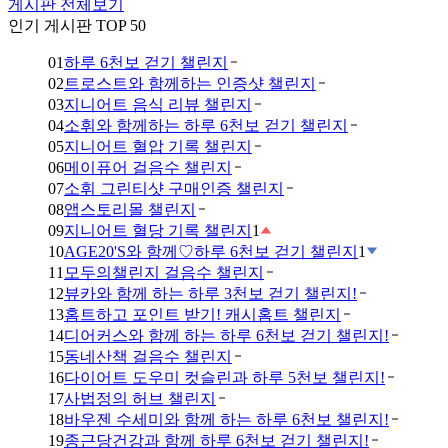
게시판 전체보기
인기 게시판 TOP 50
01
하루 6천보 걷기 챌린지
02
트로스트와 함께하는 인증샷 챌린지
03
지니어트 음식 리뷰 챌린지
04
소휘와 함께하는 하루 6천보 걷기 챌린지
05
지니어트 혈압 기록 챌린지
06
메이퓨어 걸음수 챌린지
07
소휘 그린티샷 구매인증 챌린지
08
앱스토리몰 챌린지
09
지니어트 혈당 기록 챌린지
1
10
AGE20'S와 함께♡하루 6천보 걷기 챌린지
1
11
모두의챌린지 걸음수 챌린지
12
뷰카와 함께 하는 하루 3천보 걷기 챌린지!
13
홈트하고 포인트 받기! 캐시홈트 챌린지
14
디어커스와 함께 하는 하루 6천보 걷기 챌린지!
15
동네산책 걸음수 챌린지
16
다이어트 도우미 컷슬린과 하루 5천보 챌린지!
17
사법정의 허브 챌린지
18
바우젠 수세미와 함께 하는 하루 6천보 챌린지!
19
종근당건강과 함께 하루 6천보 걷기 챌린지!