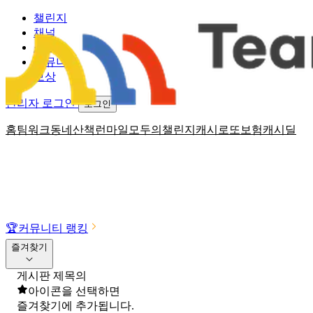
챌린지
채널
소식
커뮤니티
보상
관리자 로그인
로그인
홈
팀워크
동네산책
런마일
모두의챌린지
캐시로또
보험
캐시딜
🏆
커뮤니티 랭킹
즐겨찾기
게시판 제목의
아이콘을 선택하면
즐겨찾기에 추가됩니다.