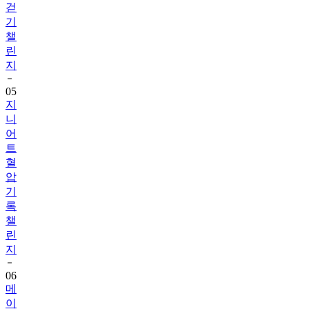
챌
린
지
05
지
니
어
트
혈
압
기
록
챌
린
지
06
메
이
퓨
어