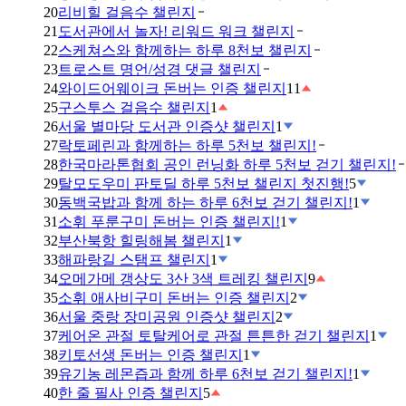
20
리비힐 걸음수 챌린지
21
도서관에서 놀자! 리워드 워크 챌린지
22
스케쳐스와 함께하는 하루 8천보 챌린지
23
트로스트 명언/성경 댓글 챌린지
24
와이드어웨이크 돈버는 인증 챌린지
11
25
구스투스 걸음수 챌린지
1
26
서울 별마당 도서관 인증샷 챌린지
1
27
락토페린과 함께하는 하루 5천보 챌린지!
28
한국마라톤협회 공인 런닝화 하루 5천보 걷기 챌린지!
29
탈모도우미 판토딜 하루 5천보 챌린지 첫진행!
5
30
동백국밥과 함께 하는 하루 6천보 걷기 챌린지!
1
31
소휘 푸룬구미 돈버는 인증 챌린지!
1
32
부산북항 힐링해봄 챌린지
1
33
해파랑길 스탬프 챌린지
1
34
오메가메 갱상도 3산 3색 트레킹 챌린지
9
35
소휘 애사비구미 돈버는 인증 챌린지
2
36
서울 중랑 장미공원 인증샷 챌린지
2
37
케어온 관절 토탈케어로 관절 튼튼한 걷기 챌린지
1
38
키토선생 돈버는 인증 챌린지
1
39
유기농 레몬즙과 함께 하루 6천보 걷기 챌린지!
1
40
한 줄 필사 인증 챌린지
5