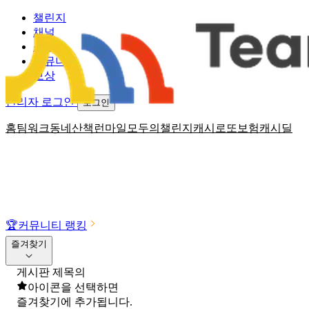
챌린지
채널
소식
커뮤니티
보상
관리자 로그인
로그인
홈
팀워크
동네산책
런마일
모두의챌린지
캐시로또
보험
캐시딜
🏆
커뮤니티 랭킹
즐겨찾기
게시판 제목의
아이콘을 선택하면
즐겨찾기에 추가됩니다.