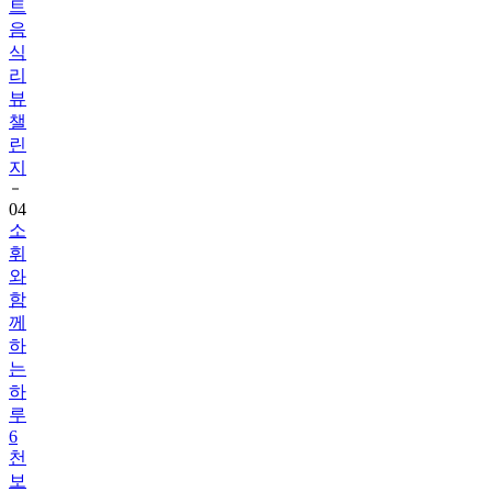
식
리
뷰
챌
린
지
04
소
휘
와
함
께
하
는
하
루
6
천
보
걷
기