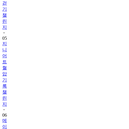
챌
린
지
05
지
니
어
트
혈
압
기
록
챌
린
지
06
메
이
퓨
어