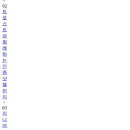
트
로
스
트
와
함
께
하
는
인
증
샷
챌
린
지
03
지
니
어
트
음