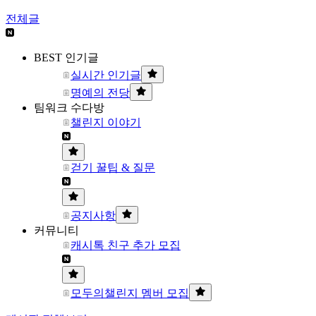
전체글
BEST 인기글
실시간 인기글
명예의 전당
팀워크 수다방
챌린지 이야기
걷기 꿀팁 & 질문
공지사항
커뮤니티
캐시톡 친구 추가 모집
모두의챌린지 멤버 모집