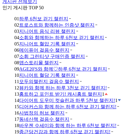
게시판 전체보기
인기 게시판 TOP 50
01
하루 6천보 걷기 챌린지
02
트로스트와 함께하는 인증샷 챌린지
03
지니어트 음식 리뷰 챌린지
04
소휘와 함께하는 하루 6천보 걷기 챌린지
05
지니어트 혈압 기록 챌린지
06
메이퓨어 걸음수 챌린지
07
소휘 그린티샷 구매인증 챌린지
08
앱스토리몰 챌린지
09
AGE20'S와 함께♡하루 6천보 걷기 챌린지
10
지니어트 혈당 기록 챌린지
11
모두의챌린지 걸음수 챌린지
12
뷰카와 함께 하는 하루 3천보 걷기 챌린지!
13
홈트하고 포인트 받기! 캐시홈트 챌린지
1
14
다이어트 도우미 컷슬린과 하루 5천보 챌린지!
1
15
디어커스와 함께 하는 하루 6천보 걷기 챌린지!
16
사법정의 허브 챌린지
17
동네산책 걸음수 챌린지
18
바우젠 수세미와 함께 하는 하루 6천보 챌린지!
19
종근당건강과 함께 하루 6천보 걷기 챌린지!