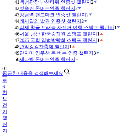
41
백범광장 남산타워 인증샷 챌린지
2
42
컷슬린 돈버는인증 챌린지
2
43
강남역 랜드마크 인증샷 챌린지
2
44
캐시딜의 발견 인증샷 챌린지
2
45
김제 황금 트래블 자전거 여행 스탬프 챌린지
1
46
서울 남산 한국숲정원 스탬프 챌린지
1
47
2025 국회 입법박람회 스탬프 챌린지
1
48
관악강감찬축제 챌린지
1
49
단자미 양우산 돈 버는 인증 챌린지
3
01
50
제나벨 돈버는인증 챌린지
하
루
궁금한 내용을 검색해보세요
6
천
보
걷
기
챌
린
지
02