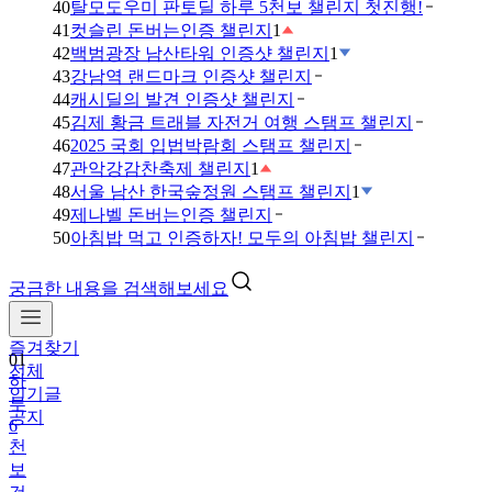
40
탈모도우미 판토딜 하루 5천보 챌린지 첫진행!
41
컷슬린 돈버는인증 챌린지
1
42
백범광장 남산타워 인증샷 챌린지
1
43
강남역 랜드마크 인증샷 챌린지
44
캐시딜의 발견 인증샷 챌린지
45
김제 황금 트래블 자전거 여행 스탬프 챌린지
46
2025 국회 입법박람회 스탬프 챌린지
47
관악강감찬축제 챌린지
1
48
서울 남산 한국숲정원 스탬프 챌린지
1
49
제나벨 돈버는인증 챌린지
50
아침밥 먹고 인증하자! 모두의 아침밥 챌린지
궁금한 내용을 검색해보세요
즐겨찾기
01
전체
하
인기글
루
공지
6
천
보