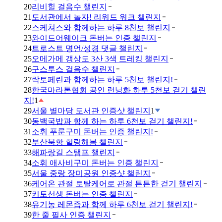
20
리비힐 걸음수 챌린지
21
도서관에서 놀자! 리워드 워크 챌린지
22
스케쳐스와 함께하는 하루 8천보 챌린지
23
와이드어웨이크 돈버는 인증 챌린지
24
트로스트 명언/성경 댓글 챌린지
25
오메가메 갱상도 3산 3색 트레킹 챌린지
26
구스투스 걸음수 챌린지
27
락토페린과 함께하는 하루 5천보 챌린지!
28
한국마라톤협회 공인 런닝화 하루 5천보 걷기 챌린
지!
1
29
서울 별마당 도서관 인증샷 챌린지
1
30
동백국밥과 함께 하는 하루 6천보 걷기 챌린지!
31
소휘 푸룬구미 돈버는 인증 챌린지!
32
부산북항 힐링해봄 챌린지
33
해파랑길 스탬프 챌린지
34
소휘 애사비구미 돈버는 인증 챌린지
35
서울 중랑 장미공원 인증샷 챌린지
36
케어온 관절 토탈케어로 관절 튼튼한 걷기 챌린지
37
키토선생 돈버는 인증 챌린지
38
유기농 레몬즙과 함께 하루 6천보 걷기 챌린지!
39
한 줄 필사 인증 챌린지