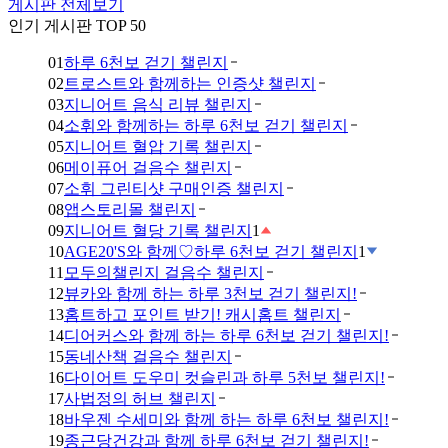
게시판 전체보기
인기 게시판 TOP 50
01
하루 6천보 걷기 챌린지
02
트로스트와 함께하는 인증샷 챌린지
03
지니어트 음식 리뷰 챌린지
04
소휘와 함께하는 하루 6천보 걷기 챌린지
05
지니어트 혈압 기록 챌린지
06
메이퓨어 걸음수 챌린지
07
소휘 그린티샷 구매인증 챌린지
08
앱스토리몰 챌린지
09
지니어트 혈당 기록 챌린지
1
10
AGE20'S와 함께♡하루 6천보 걷기 챌린지
1
11
모두의챌린지 걸음수 챌린지
12
뷰카와 함께 하는 하루 3천보 걷기 챌린지!
13
홈트하고 포인트 받기! 캐시홈트 챌린지
14
디어커스와 함께 하는 하루 6천보 걷기 챌린지!
15
동네산책 걸음수 챌린지
16
다이어트 도우미 컷슬린과 하루 5천보 챌린지!
17
사법정의 허브 챌린지
18
바우젠 수세미와 함께 하는 하루 6천보 챌린지!
19
종근당건강과 함께 하루 6천보 걷기 챌린지!