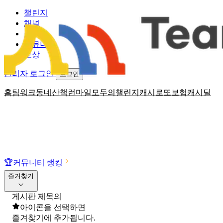
챌린지
채널
소식
커뮤니티
보상
관리자 로그인
로그인
홈
팀워크
동네산책
런마일
모두의챌린지
캐시로또
보험
캐시딜
🏆
커뮤니티 랭킹
즐겨찾기
게시판 제목의
아이콘을 선택하면
즐겨찾기에 추가됩니다.