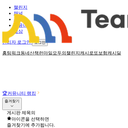
챌린지
채널
소식
커뮤니티
보상
관리자 로그인
로그인
홈
팀워크
동네산책
런마일
모두의챌린지
캐시로또
보험
캐시딜
🏆
커뮤니티 랭킹
즐겨찾기
게시판 제목의
아이콘을 선택하면
즐겨찾기에 추가됩니다.