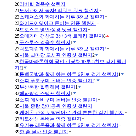
20
리비힐 걸음수 챌린지
21
도서관에서 놀자! 리워드 워크 챌린지
22
스케쳐스와 함께하는 하루 8천보 챌린지
23
와이드어웨이크 돈버는 인증 챌린지
24
트로스트 명언/성경 댓글 챌린지
25
오메가메 갱상도 3산 3색 트레킹 챌린지
8
26
구스투스 걸음수 챌린지
1
27
락토페린과 함께하는 하루 5천보 챌린지!
28
서울 별마당 도서관 인증샷 챌린지
2
29
한국마라톤협회 공인 런닝화 하루 5천보 걷기 챌린
지!
1
30
동백국밥과 함께 하는 하루 6천보 걷기 챌린지!
1
31
소휘 푸룬구미 돈버는 인증 챌린지!
1
32
부산북항 힐링해봄 챌린지
1
33
해파랑길 스탬프 챌린지
1
34
소휘 애사비구미 돈버는 인증 챌린지
35
서울 중랑 장미공원 인증샷 챌린지
36
케어온 관절 토탈케어로 관절 튼튼한 걷기 챌린지
37
키토선생 돈버는 인증 챌린지
38
유기농 레몬즙과 함께 하루 6천보 걷기 챌린지!
39
한 줄 필사 인증 챌린지