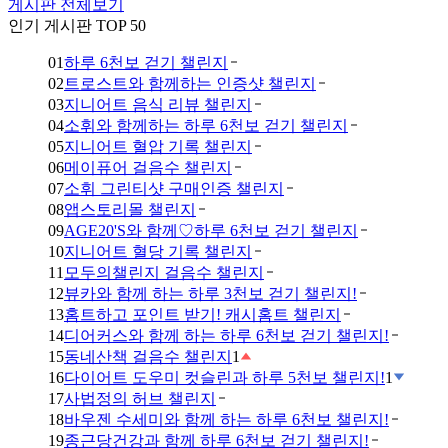
게시판 전체보기
인기 게시판 TOP 50
01
하루 6천보 걷기 챌린지
02
트로스트와 함께하는 인증샷 챌린지
03
지니어트 음식 리뷰 챌린지
04
소휘와 함께하는 하루 6천보 걷기 챌린지
05
지니어트 혈압 기록 챌린지
06
메이퓨어 걸음수 챌린지
07
소휘 그린티샷 구매인증 챌린지
08
앱스토리몰 챌린지
09
AGE20'S와 함께♡하루 6천보 걷기 챌린지
10
지니어트 혈당 기록 챌린지
11
모두의챌린지 걸음수 챌린지
12
뷰카와 함께 하는 하루 3천보 걷기 챌린지!
13
홈트하고 포인트 받기! 캐시홈트 챌린지
14
디어커스와 함께 하는 하루 6천보 걷기 챌린지!
15
동네산책 걸음수 챌린지
1
16
다이어트 도우미 컷슬린과 하루 5천보 챌린지!
1
17
사법정의 허브 챌린지
18
바우젠 수세미와 함께 하는 하루 6천보 챌린지!
19
종근당건강과 함께 하루 6천보 걷기 챌린지!