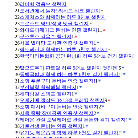
20
리비힐 걸음수 챌린지
21
도서관에서 놀자! 리워드 워크 챌린지
22
스케쳐스와 함께하는 하루 8천보 챌린지
23
트로스트 명언/성경 댓글 챌린지
24
와이드어웨이크 돈버는 인증 챌린지
11
25
구스투스 걸음수 챌린지
1
26
서울 별마당 도서관 인증샷 챌린지
1
27
락토페린과 함께하는 하루 5천보 챌린지!
28
한국마라톤협회 공인 런닝화 하루 5천보 걷기 챌린지!
29
탈모도우미 판토딜 하루 5천보 챌린지 첫진행!
5
30
동백국밥과 함께 하는 하루 6천보 걷기 챌린지!
1
31
소휘 푸룬구미 돈버는 인증 챌린지!
1
32
부산북항 힐링해봄 챌린지
1
33
해파랑길 스탬프 챌린지
1
34
오메가메 갱상도 3산 3색 트레킹 챌린지
9
35
소휘 애사비구미 돈버는 인증 챌린지
2
36
서울 중랑 장미공원 인증샷 챌린지
2
37
케어온 관절 토탈케어로 관절 튼튼한 걷기 챌린지
1
38
키토선생 돈버는 인증 챌린지
1
39
유기농 레몬즙과 함께 하루 6천보 걷기 챌린지!
1