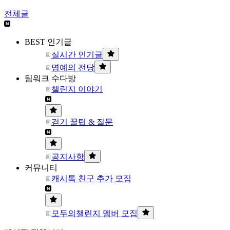
전체글
BEST 인기글
실시간 인기글
명예의 전당
팀워크 수다방
챌린지 이야기
걷기 꿀팁 & 질문
공지사항
커뮤니티
캐시톡 친구 추가 모집
모두의챌린지 멤버 모집