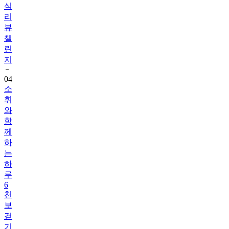
식
리
뷰
챌
린
지
04
소
휘
와
함
께
하
는
하
루
6
천
보
걷
기