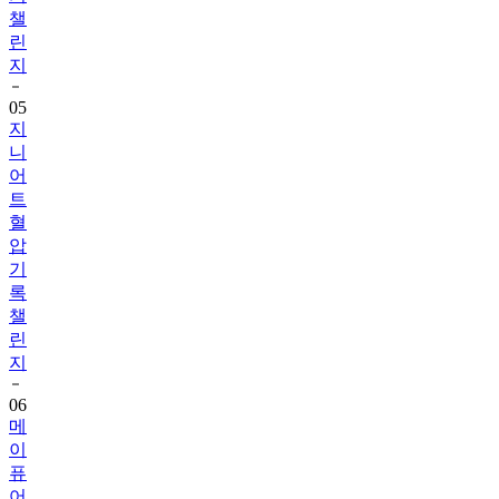
챌
린
지
05
지
니
어
트
혈
압
기
록
챌
린
지
06
메
이
퓨
어