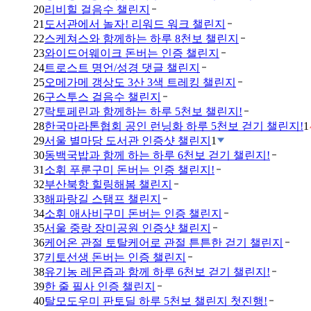
20
리비힐 걸음수 챌린지
21
도서관에서 놀자! 리워드 워크 챌린지
22
스케쳐스와 함께하는 하루 8천보 챌린지
23
와이드어웨이크 돈버는 인증 챌린지
24
트로스트 명언/성경 댓글 챌린지
25
오메가메 갱상도 3산 3색 트레킹 챌린지
26
구스투스 걸음수 챌린지
27
락토페린과 함께하는 하루 5천보 챌린지!
28
한국마라톤협회 공인 런닝화 하루 5천보 걷기 챌린지!
1
29
서울 별마당 도서관 인증샷 챌린지
1
30
동백국밥과 함께 하는 하루 6천보 걷기 챌린지!
31
소휘 푸룬구미 돈버는 인증 챌린지!
32
부산북항 힐링해봄 챌린지
33
해파랑길 스탬프 챌린지
34
소휘 애사비구미 돈버는 인증 챌린지
35
서울 중랑 장미공원 인증샷 챌린지
36
케어온 관절 토탈케어로 관절 튼튼한 걷기 챌린지
37
키토선생 돈버는 인증 챌린지
38
유기농 레몬즙과 함께 하루 6천보 걷기 챌린지!
39
한 줄 필사 인증 챌린지
40
탈모도우미 판토딜 하루 5천보 챌린지 첫진행!