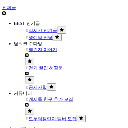
전체글
BEST 인기글
실시간 인기글
명예의 전당
팀워크 수다방
챌린지 이야기
걷기 꿀팁 & 질문
공지사항
커뮤니티
캐시톡 친구 추가 모집
모두의챌린지 멤버 모집