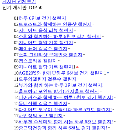
게시판 전체보기
인기 게시판 TOP 50
01
하루 6천보 걷기 챌린지
02
트로스트와 함께하는 인증샷 챌린지
03
지니어트 음식 리뷰 챌린지
04
소휘와 함께하는 하루 6천보 걷기 챌린지
05
지니어트 혈압 기록 챌린지
06
메이퓨어 걸음수 챌린지
07
소휘 그린티샷 구매인증 챌린지
08
앱스토리몰 챌린지
09
지니어트 혈당 기록 챌린지
1
10
AGE20'S와 함께♡하루 6천보 걷기 챌린지
1
11
모두의챌린지 걸음수 챌린지
12
뷰카와 함께 하는 하루 3천보 걷기 챌린지!
13
홈트하고 포인트 받기! 캐시홈트 챌린지
14
디어커스와 함께 하는 하루 6천보 걷기 챌린지!
15
동네산책 걸음수 챌린지
16
다이어트 도우미 컷슬린과 하루 5천보 챌린지!
17
사법정의 허브 챌린지
18
바우젠 수세미와 함께 하는 하루 6천보 챌린지!
19
종근당건강과 함께 하루 6천보 걷기 챌린지!