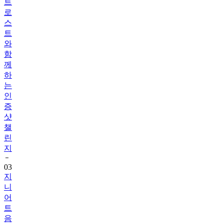
트
로
스
트
와
함
께
하
는
인
증
샷
챌
린
지
03
지
니
어
트
음