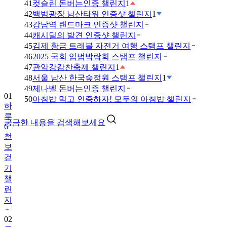
41
컷슬린 돈버는인증 챌린지
1
42
백범광장 남산타워 인증샷 챌린지
1
43
강남역 랜드마크 인증샷 챌린지
44
캐시딜의 발견 인증샷 챌린지
45
김제 황금 트래블 자전거 여행 스탬프 챌린지
46
2025 국회 입법박람회 스탬프 챌린지
47
관악강감찬축제 챌린지
1
48
서울 남산 한국숲정원 스탬프 챌린지
1
49
제나벨 돈버는인증 챌린지
01
50
아침밥 먹고 인증하자! 모두의 아침밥 챌린지
하
루
궁금한 내용을 검색해보세요
6
천
보
걷
기
챌
린
지
02