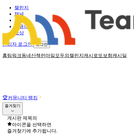
챌린지
채널
소식
커뮤니티
보상
관리자 로그인
로그인
홈
팀워크
동네산책
런마일
모두의챌린지
캐시로또
보험
캐시딜
🏆
커뮤니티 랭킹
즐겨찾기
게시판 제목의
아이콘을 선택하면
즐겨찾기에 추가됩니다.