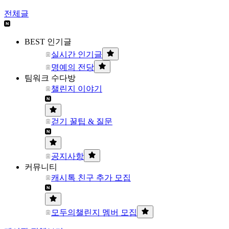
전체글
BEST 인기글
실시간 인기글
명예의 전당
팀워크 수다방
챌린지 이야기
걷기 꿀팁 & 질문
공지사항
커뮤니티
캐시톡 친구 추가 모집
모두의챌린지 멤버 모집