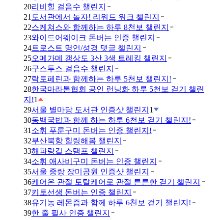
20
리비힐 걸음수 챌린지
21
도서관에서 놀자! 리워드 워크 챌린지
22
스케쳐스와 함께하는 하루 8천보 챌린지
23
와이드어웨이크 돈버는 인증 챌린지
24
트로스트 명언/성경 댓글 챌린지
25
오메가메 갱상도 3산 3색 트레킹 챌린지
26
구스투스 걸음수 챌린지
27
락토페린과 함께하는 하루 5천보 챌린지!
28
한국마라톤협회 공인 런닝화 하루 5천보 걷기 챌린
지!
1
29
서울 별마당 도서관 인증샷 챌린지
1
30
동백국밥과 함께 하는 하루 6천보 걷기 챌린지!
31
소휘 푸룬구미 돈버는 인증 챌린지!
32
부산북항 힐링해봄 챌린지
33
해파랑길 스탬프 챌린지
34
소휘 애사비구미 돈버는 인증 챌린지
35
서울 중랑 장미공원 인증샷 챌린지
36
케어온 관절 토탈케어로 관절 튼튼한 걷기 챌린지
37
키토선생 돈버는 인증 챌린지
38
유기농 레몬즙과 함께 하루 6천보 걷기 챌린지!
39
한 줄 필사 인증 챌린지