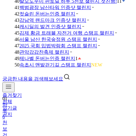
40
탈모도우미 판토딜 하루 5천보 챌린지 첫진행!
11
41
백범광장 남산타워 인증샷 챌린지
42
컷슬린 돈버는인증 챌린지
43
강남역 랜드마크 인증샷 챌린지
44
캐시딜의 발견 인증샷 챌린지
45
김제 황금 트래블 자전거 여행 스탬프 챌린지
46
서울 남산 한국숲정원 스탬프 챌린지
47
2025 국회 입법박람회 스탬프 챌린지
48
관악강감찬축제 챌린지
49
제나벨 돈버는인증 챌린지
1
50
속초시 맨발걷기길 스탬프 챌린지
NEW
궁금한 내용을 검색해보세요
즐겨찾기
01
전체
하
인기글
루
공지
6
천
보
걷