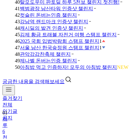
40
탈모도우미 판토딜 하루 5천보 챌린지 첫진행!
41
백범광장 남산타워 인증샷 챌린지
42
컷슬린 돈버는인증 챌린지
43
강남역 랜드마크 인증샷 챌린지
44
캐시딜의 발견 인증샷 챌린지
45
김제 황금 트래블 자전거 여행 스탬프 챌린지
46
2025 국회 입법박람회 스탬프 챌린지
1
47
서울 남산 한국숲정원 스탬프 챌린지
1
48
관악강감찬축제 챌린지
49
제나벨 돈버는인증 챌린지
50
아침밥 먹고 인증하자! 모두의 아침밥 챌린지
NEW
궁금한 내용을 검색해보세요
즐겨찾기
01
전체
하
인기글
루
공지
6
천
보