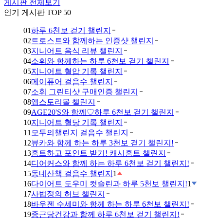
게시판 전체보기
인기 게시판 TOP 50
01
하루 6천보 걷기 챌린지
02
트로스트와 함께하는 인증샷 챌린지
03
지니어트 음식 리뷰 챌린지
04
소휘와 함께하는 하루 6천보 걷기 챌린지
05
지니어트 혈압 기록 챌린지
06
메이퓨어 걸음수 챌린지
07
소휘 그린티샷 구매인증 챌린지
08
앱스토리몰 챌린지
09
AGE20'S와 함께♡하루 6천보 걷기 챌린지
10
지니어트 혈당 기록 챌린지
11
모두의챌린지 걸음수 챌린지
12
뷰카와 함께 하는 하루 3천보 걷기 챌린지!
13
홈트하고 포인트 받기! 캐시홈트 챌린지
14
디어커스와 함께 하는 하루 6천보 걷기 챌린지!
15
동네산책 걸음수 챌린지
1
16
다이어트 도우미 컷슬린과 하루 5천보 챌린지!
1
17
사법정의 허브 챌린지
18
바우젠 수세미와 함께 하는 하루 6천보 챌린지!
19
종근당건강과 함께 하루 6천보 걷기 챌린지!