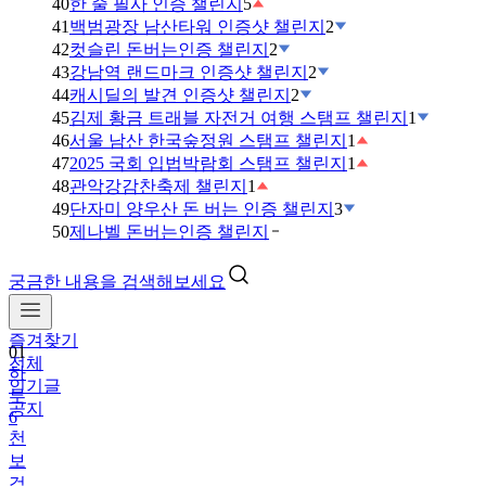
40
한 줄 필사 인증 챌린지
5
41
백범광장 남산타워 인증샷 챌린지
2
42
컷슬린 돈버는인증 챌린지
2
43
강남역 랜드마크 인증샷 챌린지
2
44
캐시딜의 발견 인증샷 챌린지
2
45
김제 황금 트래블 자전거 여행 스탬프 챌린지
1
46
서울 남산 한국숲정원 스탬프 챌린지
1
47
2025 국회 입법박람회 스탬프 챌린지
1
48
관악강감찬축제 챌린지
1
49
단자미 양우산 돈 버는 인증 챌린지
3
50
제나벨 돈버는인증 챌린지
궁금한 내용을 검색해보세요
즐겨찾기
01
전체
하
인기글
루
공지
6
천
보
걷