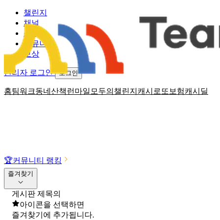
챌린지
채널
소식
커뮤니티
보상
관리자 로그인
로그인
홈
팀워크
동네산책
런마일
모두의챌린지
캐시로또
보험
캐시딜
🏆
커뮤니티 랭킹
즐겨찾기
게시판 제목의
아이콘을 선택하면
즐겨찾기에 추가됩니다.