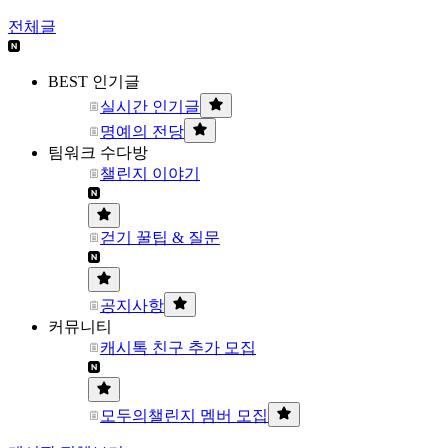
전체글
BEST 인기글
실시간 인기글
명예의 전당
팀워크 수다방
챌린지 이야기
걷기 꿀팁 & 질문
공지사항
커뮤니티
캐시톡 친구 추가 모집
모두의챌린지 멤버 모집