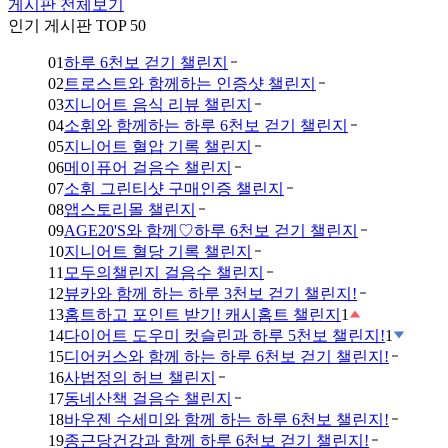
게시판 전체보기
인기 게시판 TOP 50
01
하루 6천보 걷기 챌린지
02
트로스트와 함께하는 인증샷 챌린지
03
지니어트 음식 리뷰 챌린지
04
소휘와 함께하는 하루 6천보 걷기 챌린지
05
지니어트 혈압 기록 챌린지
06
메이퓨어 걸음수 챌린지
07
소휘 그린티샷 구매인증 챌린지
08
앱스토리몰 챌린지
09
AGE20'S와 함께♡하루 6천보 걷기 챌린지
10
지니어트 혈당 기록 챌린지
11
모두의챌린지 걸음수 챌린지
12
뷰카와 함께 하는 하루 3천보 걷기 챌린지!
13
홈트하고 포인트 받기! 캐시홈트 챌린지
1
14
다이어트 도우미 컷슬린과 하루 5천보 챌린지!
1
15
디어커스와 함께 하는 하루 6천보 걷기 챌린지!
16
사법정의 허브 챌린지
17
동네산책 걸음수 챌린지
18
바우젠 수세미와 함께 하는 하루 6천보 챌린지!
19
종근당건강과 함께 하루 6천보 걷기 챌린지!