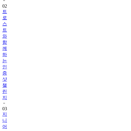
트
로
스
트
와
함
께
하
는
인
증
샷
챌
린
지
03
지
니
어
트
음