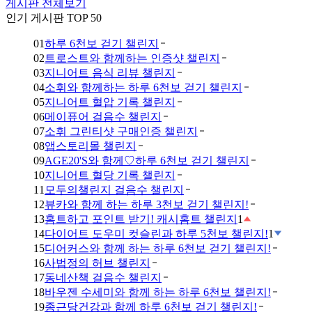
게시판 전체보기
인기 게시판 TOP 50
01
하루 6천보 걷기 챌린지
02
트로스트와 함께하는 인증샷 챌린지
03
지니어트 음식 리뷰 챌린지
04
소휘와 함께하는 하루 6천보 걷기 챌린지
05
지니어트 혈압 기록 챌린지
06
메이퓨어 걸음수 챌린지
07
소휘 그린티샷 구매인증 챌린지
08
앱스토리몰 챌린지
09
AGE20'S와 함께♡하루 6천보 걷기 챌린지
10
지니어트 혈당 기록 챌린지
11
모두의챌린지 걸음수 챌린지
12
뷰카와 함께 하는 하루 3천보 걷기 챌린지!
13
홈트하고 포인트 받기! 캐시홈트 챌린지
1
14
다이어트 도우미 컷슬린과 하루 5천보 챌린지!
1
15
디어커스와 함께 하는 하루 6천보 걷기 챌린지!
16
사법정의 허브 챌린지
17
동네산책 걸음수 챌린지
18
바우젠 수세미와 함께 하는 하루 6천보 챌린지!
19
종근당건강과 함께 하루 6천보 걷기 챌린지!