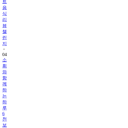
식
리
뷰
챌
린
지
04
소
휘
와
함
께
하
는
하
루
6
천
보
걷
기