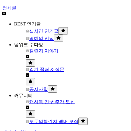
전체글
BEST 인기글
실시간 인기글
명예의 전당
팀워크 수다방
챌린지 이야기
걷기 꿀팁 & 질문
공지사항
커뮤니티
캐시톡 친구 추가 모집
모두의챌린지 멤버 모집