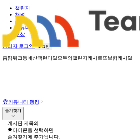
챌린지
채널
소식
커뮤니티
보상
관리자 로그인
로그인
홈
팀워크
동네산책
런마일
모두의챌린지
캐시로또
보험
캐시딜
🏆
커뮤니티 랭킹
즐겨찾기
게시판 제목의
아이콘을 선택하면
즐겨찾기에 추가됩니다.