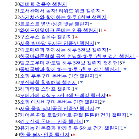
20
리비힐 걸음수 챌린지
21
도서관에서 놀자! 리워드 워크 챌린지
22
스케쳐스와 함께하는 하루 8천보 챌린지
23
트로스트 명언/성경 댓글 챌린지
24
와이드어웨이크 돈버는 인증 챌린지
11
25
구스투스 걸음수 챌린지
1
26
서울 별마당 도서관 인증샷 챌린지
1
27
락토페린과 함께하는 하루 5천보 챌린지!
28
한국마라톤협회 공인 런닝화 하루 5천보 걷기 챌린지!
29
탈모도우미 판토딜 하루 5천보 챌린지 첫진행!
5
30
동백국밥과 함께 하는 하루 6천보 걷기 챌린지!
1
31
소휘 푸룬구미 돈버는 인증 챌린지!
1
32
부산북항 힐링해봄 챌린지
1
33
해파랑길 스탬프 챌린지
1
34
오메가메 갱상도 3산 3색 트레킹 챌린지
9
35
소휘 애사비구미 돈버는 인증 챌린지
2
36
서울 중랑 장미공원 인증샷 챌린지
2
37
케어온 관절 토탈케어로 관절 튼튼한 걷기 챌린지
1
38
키토선생 돈버는 인증 챌린지
1
39
유기농 레몬즙과 함께 하루 6천보 걷기 챌린지!
1
40
한 줄 필사 인증 챌린지
5