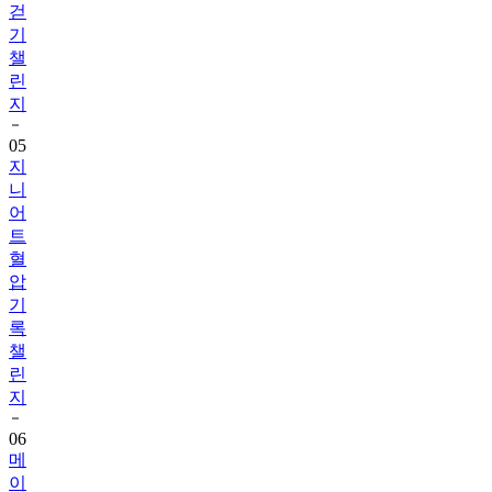
챌
린
지
05
지
니
어
트
혈
압
기
록
챌
린
지
06
메
이
퓨
어