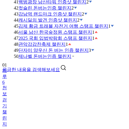
41
백범광장 남산타워 인증샷 챌린지
2
42
컷슬린 돈버는인증 챌린지
2
43
강남역 랜드마크 인증샷 챌린지
2
44
캐시딜의 발견 인증샷 챌린지
2
45
김제 황금 트래블 자전거 여행 스탬프 챌린지
1
46
서울 남산 한국숲정원 스탬프 챌린지
1
47
2025 국회 입법박람회 스탬프 챌린지
1
48
관악강감찬축제 챌린지
1
49
단자미 양우산 돈 버는 인증 챌린지
3
01
50
제나벨 돈버는인증 챌린지
하
루
궁금한 내용을 검색해보세요
6
천
보
걷
기
챌
린
지
02