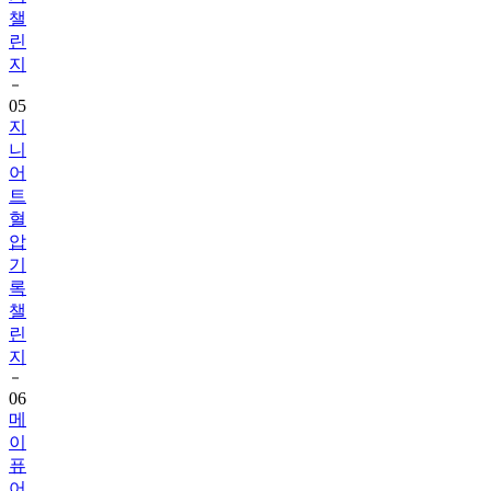
린
지
05
지
니
어
트
혈
압
기
록
챌
린
지
06
메
이
퓨
어
걸