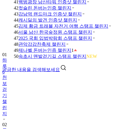
41
백범광장 남산타워 인증샷 챌린지
42
컷슬린 돈버는인증 챌린지
43
강남역 랜드마크 인증샷 챌린지
44
캐시딜의 발견 인증샷 챌린지
45
김제 황금 트래블 자전거 여행 스탬프 챌린지
46
서울 남산 한국숲정원 스탬프 챌린지
47
2025 국회 입법박람회 스탬프 챌린지
01
48
관악강감찬축제 챌린지
하
49
제나벨 돈버는인증 챌린지
1
루
50
속초시 맨발걷기길 스탬프 챌린지
NEW
6
천
궁금한 내용을 검색해보세요
보
걷
기
챌
린
지
02
트
로