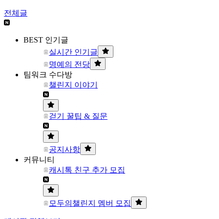
전체글
BEST 인기글
실시간 인기글
명예의 전당
팀워크 수다방
챌린지 이야기
걷기 꿀팁 & 질문
공지사항
커뮤니티
캐시톡 친구 추가 모집
모두의챌린지 멤버 모집