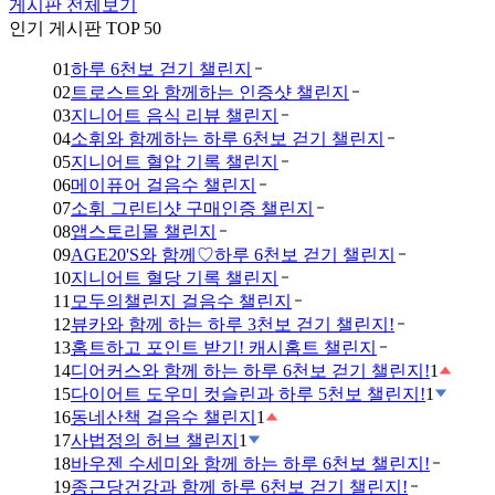
게시판 전체보기
인기 게시판 TOP 50
01
하루 6천보 걷기 챌린지
02
트로스트와 함께하는 인증샷 챌린지
03
지니어트 음식 리뷰 챌린지
04
소휘와 함께하는 하루 6천보 걷기 챌린지
05
지니어트 혈압 기록 챌린지
06
메이퓨어 걸음수 챌린지
07
소휘 그린티샷 구매인증 챌린지
08
앱스토리몰 챌린지
09
AGE20'S와 함께♡하루 6천보 걷기 챌린지
10
지니어트 혈당 기록 챌린지
11
모두의챌린지 걸음수 챌린지
12
뷰카와 함께 하는 하루 3천보 걷기 챌린지!
13
홈트하고 포인트 받기! 캐시홈트 챌린지
14
디어커스와 함께 하는 하루 6천보 걷기 챌린지!
1
15
다이어트 도우미 컷슬린과 하루 5천보 챌린지!
1
16
동네산책 걸음수 챌린지
1
17
사법정의 허브 챌린지
1
18
바우젠 수세미와 함께 하는 하루 6천보 챌린지!
19
종근당건강과 함께 하루 6천보 걷기 챌린지!