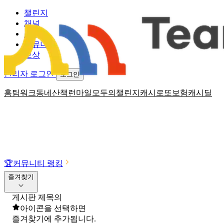
챌린지
채널
소식
커뮤니티
보상
관리자 로그인
로그인
홈
팀워크
동네산책
런마일
모두의챌린지
캐시로또
보험
캐시딜
🏆
커뮤니티 랭킹
즐겨찾기
게시판 제목의
아이콘을 선택하면
즐겨찾기에 추가됩니다.