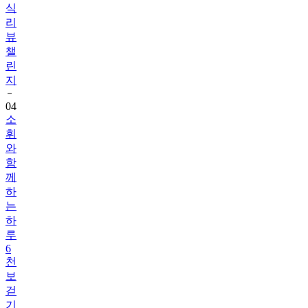
뷰
챌
린
지
04
소
휘
와
함
께
하
는
하
루
6
천
보
걷
기
챌