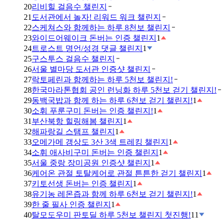
20
리비힐 걸음수 챌린지
21
도서관에서 놀자! 리워드 워크 챌린지
22
스케쳐스와 함께하는 하루 8천보 챌린지
23
와이드어웨이크 돈버는 인증 챌린지
1
24
트로스트 명언/성경 댓글 챌린지
1
25
구스투스 걸음수 챌린지
26
서울 별마당 도서관 인증샷 챌린지
27
락토페린과 함께하는 하루 5천보 챌린지!
28
한국마라톤협회 공인 런닝화 하루 5천보 걷기 챌린지!
29
동백국밥과 함께 하는 하루 6천보 걷기 챌린지!
1
30
소휘 푸룬구미 돈버는 인증 챌린지!
1
31
부산북항 힐링해봄 챌린지
1
32
해파랑길 스탬프 챌린지
1
33
오메가메 갱상도 3산 3색 트레킹 챌린지
1
34
소휘 애사비구미 돈버는 인증 챌린지
1
35
서울 중랑 장미공원 인증샷 챌린지
1
36
케어온 관절 토탈케어로 관절 튼튼한 걷기 챌린지
1
37
키토선생 돈버는 인증 챌린지
1
38
유기농 레몬즙과 함께 하루 6천보 걷기 챌린지!
1
39
한 줄 필사 인증 챌린지
1
40
탈모도우미 판토딜 하루 5천보 챌린지 첫진행!
11