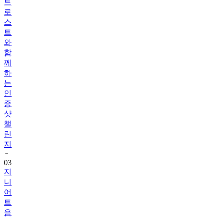
스
트
와
함
께
하
는
인
증
샷
챌
린
지
03
지
니
어
트
음
식
리