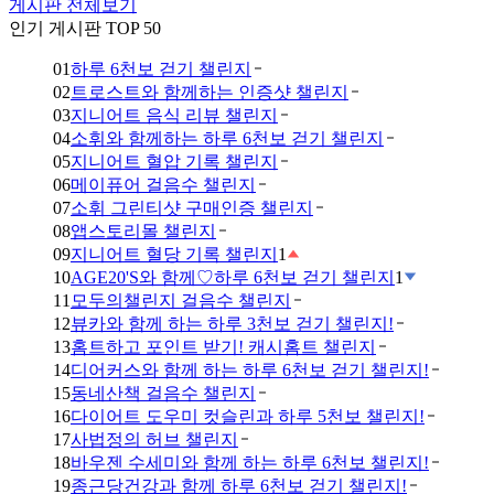
게시판 전체보기
인기 게시판 TOP 50
01
하루 6천보 걷기 챌린지
02
트로스트와 함께하는 인증샷 챌린지
03
지니어트 음식 리뷰 챌린지
04
소휘와 함께하는 하루 6천보 걷기 챌린지
05
지니어트 혈압 기록 챌린지
06
메이퓨어 걸음수 챌린지
07
소휘 그린티샷 구매인증 챌린지
08
앱스토리몰 챌린지
09
지니어트 혈당 기록 챌린지
1
10
AGE20'S와 함께♡하루 6천보 걷기 챌린지
1
11
모두의챌린지 걸음수 챌린지
12
뷰카와 함께 하는 하루 3천보 걷기 챌린지!
13
홈트하고 포인트 받기! 캐시홈트 챌린지
14
디어커스와 함께 하는 하루 6천보 걷기 챌린지!
15
동네산책 걸음수 챌린지
16
다이어트 도우미 컷슬린과 하루 5천보 챌린지!
17
사법정의 허브 챌린지
18
바우젠 수세미와 함께 하는 하루 6천보 챌린지!
19
종근당건강과 함께 하루 6천보 걷기 챌린지!