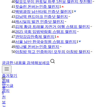
40
탈모도우미 판토딜 하루 5천보 챌린지 첫진행!
41
컷슬린 돈버는인증 챌린지
1
42
백범광장 남산타워 인증샷 챌린지
1
43
강남역 랜드마크 인증샷 챌린지
44
캐시딜의 발견 인증샷 챌린지
45
김제 황금 트래블 자전거 여행 스탬프 챌린지
46
2025 국회 입법박람회 스탬프 챌린지
47
관악강감찬축제 챌린지
1
48
서울 남산 한국숲정원 스탬프 챌린지
1
49
제나벨 돈버는인증 챌린지
50
아침밥 먹고 인증하자! 모두의 아침밥 챌린지
궁금한 내용을 검색해보세요
즐겨찾기
01
전체
하
인기글
루
공지
6
천
보