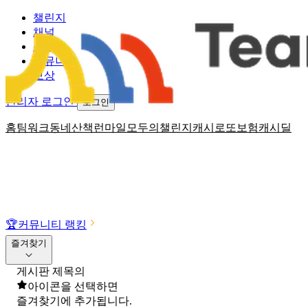
챌린지
채널
소식
커뮤니티
보상
관리자 로그인
로그인
홈
팀워크
동네산책
런마일
모두의챌린지
캐시로또
보험
캐시딜
🏆
커뮤니티 랭킹
즐겨찾기
게시판 제목의
아이콘을 선택하면
즐겨찾기에 추가됩니다.