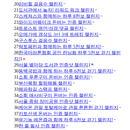
20
리비힐 걸음수 챌린지
21
도서관에서 놀자! 리워드 워크 챌린지
22
스케쳐스와 함께하는 하루 8천보 챌린지
23
와이드어웨이크 돈버는 인증 챌린지
24
트로스트 명언/성경 댓글 챌린지
25
오메가메 갱상도 3산 3색 트레킹 챌린지
26
구스투스 걸음수 챌린지
27
락토페린과 함께하는 하루 5천보 챌린지!
28
한국마라톤협회 공인 런닝화 하루 5천보 걷기 챌린
지!
1
29
서울 별마당 도서관 인증샷 챌린지
1
30
동백국밥과 함께 하는 하루 6천보 걷기 챌린지!
31
소휘 푸룬구미 돈버는 인증 챌린지!
32
부산북항 힐링해봄 챌린지
33
해파랑길 스탬프 챌린지
34
소휘 애사비구미 돈버는 인증 챌린지
35
서울 중랑 장미공원 인증샷 챌린지
36
케어온 관절 토탈케어로 관절 튼튼한 걷기 챌린지
37
키토선생 돈버는 인증 챌린지
38
유기농 레몬즙과 함께 하루 6천보 걷기 챌린지!
39
한 줄 필사 인증 챌린지