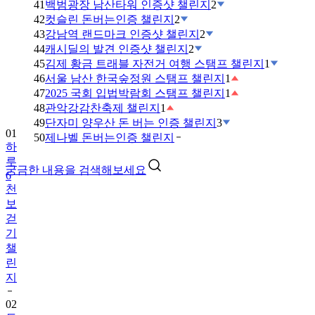
41
백범광장 남산타워 인증샷 챌린지
2
42
컷슬린 돈버는인증 챌린지
2
43
강남역 랜드마크 인증샷 챌린지
2
44
캐시딜의 발견 인증샷 챌린지
2
45
김제 황금 트래블 자전거 여행 스탬프 챌린지
1
46
서울 남산 한국숲정원 스탬프 챌린지
1
47
2025 국회 입법박람회 스탬프 챌린지
1
48
관악강감찬축제 챌린지
1
49
단자미 양우산 돈 버는 인증 챌린지
3
01
50
제나벨 돈버는인증 챌린지
하
루
궁금한 내용을 검색해보세요
6
천
보
걷
기
챌
린
지
02