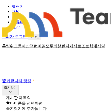
챌린지
채널
소식
커뮤니티
보상
관리자 로그인
로그인
홈
팀워크
동네산책
런마일
모두의챌린지
캐시로또
보험
캐시딜
🏆
커뮤니티 랭킹
즐겨찾기
게시판 제목의
아이콘을 선택하면
즐겨찾기에 추가됩니다.