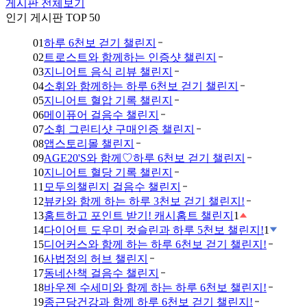
게시판 전체보기
인기 게시판 TOP 50
01
하루 6천보 걷기 챌린지
02
트로스트와 함께하는 인증샷 챌린지
03
지니어트 음식 리뷰 챌린지
04
소휘와 함께하는 하루 6천보 걷기 챌린지
05
지니어트 혈압 기록 챌린지
06
메이퓨어 걸음수 챌린지
07
소휘 그린티샷 구매인증 챌린지
08
앱스토리몰 챌린지
09
AGE20'S와 함께♡하루 6천보 걷기 챌린지
10
지니어트 혈당 기록 챌린지
11
모두의챌린지 걸음수 챌린지
12
뷰카와 함께 하는 하루 3천보 걷기 챌린지!
13
홈트하고 포인트 받기! 캐시홈트 챌린지
1
14
다이어트 도우미 컷슬린과 하루 5천보 챌린지!
1
15
디어커스와 함께 하는 하루 6천보 걷기 챌린지!
16
사법정의 허브 챌린지
17
동네산책 걸음수 챌린지
18
바우젠 수세미와 함께 하는 하루 6천보 챌린지!
19
종근당건강과 함께 하루 6천보 걷기 챌린지!