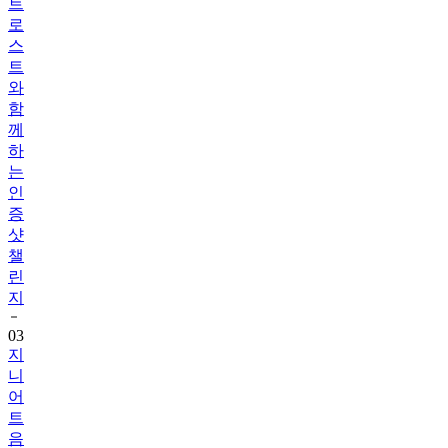
트
로
스
트
와
함
께
하
는
인
증
샷
챌
린
지
03
지
니
어
트
음