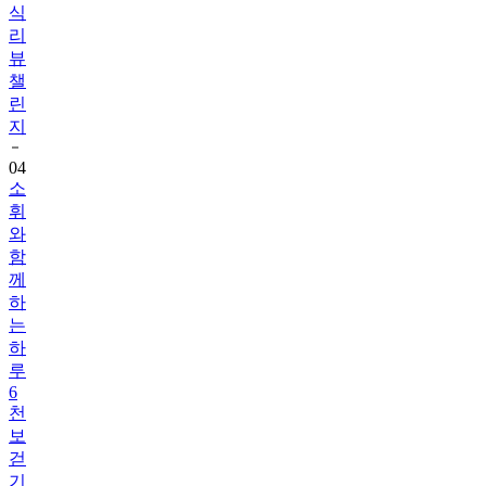
식
리
뷰
챌
린
지
04
소
휘
와
함
께
하
는
하
루
6
천
보
걷
기