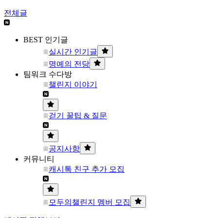
전체글
BEST 인기글
실시간 인기글
명예의 전당
팀워크 수다방
챌린지 이야기
걷기 꿀팁 & 질문
공지사항
커뮤니티
캐시톡 친구 추가 모집
모두의챌린지 멤버 모집