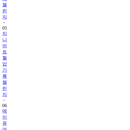
챌
린
지
05
지
니
어
트
혈
압
기
록
챌
린
지
06
메
이
퓨
어