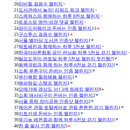
20
리비힐 걸음수 챌린지
21
도서관에서 놀자! 리워드 워크 챌린지
22
스케쳐스와 함께하는 하루 8천보 챌린지
23
트로스트 명언/성경 댓글 챌린지
24
와이드어웨이크 돈버는 인증 챌린지
11
25
구스투스 걸음수 챌린지
1
26
서울 별마당 도서관 인증샷 챌린지
1
27
락토페린과 함께하는 하루 5천보 챌린지!
28
한국마라톤협회 공인 런닝화 하루 5천보 걷기 챌린지!
29
탈모도우미 판토딜 하루 5천보 챌린지 첫진행!
5
30
동백국밥과 함께 하는 하루 6천보 걷기 챌린지!
1
31
소휘 푸룬구미 돈버는 인증 챌린지!
1
32
부산북항 힐링해봄 챌린지
1
33
해파랑길 스탬프 챌린지
1
34
오메가메 갱상도 3산 3색 트레킹 챌린지
9
35
소휘 애사비구미 돈버는 인증 챌린지
2
36
서울 중랑 장미공원 인증샷 챌린지
2
37
케어온 관절 토탈케어로 관절 튼튼한 걷기 챌린지
1
38
키토선생 돈버는 인증 챌린지
1
39
유기농 레몬즙과 함께 하루 6천보 걷기 챌린지!
1
40
한 줄 필사 인증 챌린지
5