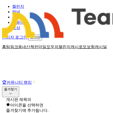
챌린지
채널
소식
커뮤니티
보상
관리자 로그인
로그인
홈
팀워크
동네산책
런마일
모두의챌린지
캐시로또
보험
캐시딜
🏆
커뮤니티 랭킹
즐겨찾기
게시판 제목의
아이콘을 선택하면
즐겨찾기에 추가됩니다.