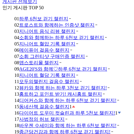
게시판 전체보기
인기 게시판 TOP 50
01
하루 6천보 걷기 챌린지
02
트로스트와 함께하는 인증샷 챌린지
03
지니어트 음식 리뷰 챌린지
04
소휘와 함께하는 하루 6천보 걷기 챌린지
05
지니어트 혈압 기록 챌린지
06
메이퓨어 걸음수 챌린지
07
소휘 그린티샷 구매인증 챌린지
08
앱스토리몰 챌린지
09
AGE20'S와 함께♡하루 6천보 걷기 챌린지
10
지니어트 혈당 기록 챌린지
11
모두의챌린지 걸음수 챌린지
12
뷰카와 함께 하는 하루 3천보 걷기 챌린지!
13
홈트하고 포인트 받기! 캐시홈트 챌린지
14
디어커스와 함께 하는 하루 6천보 걷기 챌린지!
15
동네산책 걸음수 챌린지
1
16
다이어트 도우미 컷슬린과 하루 5천보 챌린지!
1
17
사법정의 허브 챌린지
18
바우젠 수세미와 함께 하는 하루 6천보 챌린지!
19
종근당건강과 함께 하루 6천보 걷기 챌린지!