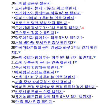
20
리비힐 걸음수 챌린지
21
도서관에서 놀자! 리워드 워크 챌린지
22
스케쳐스와 함께하는 하루 8천보 챌린지
23
와이드어웨이크 돈버는 인증 챌린지
24
트로스트 명언/성경 댓글 챌린지
25
오메가메 갱상도 3산 3색 트레킹 챌린지
8
26
구스투스 걸음수 챌린지
1
27
락토페린과 함께하는 하루 5천보 챌린지!
28
서울 별마당 도서관 인증샷 챌린지
2
29
한국마라톤협회 공인 런닝화 하루 5천보 걷기 챌린
지!
1
30
동백국밥과 함께 하는 하루 6천보 걷기 챌린지!
1
31
소휘 푸룬구미 돈버는 인증 챌린지!
1
32
부산북항 힐링해봄 챌린지
1
33
해파랑길 스탬프 챌린지
1
34
소휘 애사비구미 돈버는 인증 챌린지
35
서울 중랑 장미공원 인증샷 챌린지
36
케어온 관절 토탈케어로 관절 튼튼한 걷기 챌린지
37
키토선생 돈버는 인증 챌린지
38
유기농 레몬즙과 함께 하루 6천보 걷기 챌린지!
39
한 줄 필사 인증 챌린지