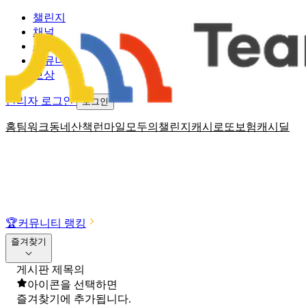
챌린지
채널
소식
커뮤니티
보상
관리자 로그인
로그인
홈
팀워크
동네산책
런마일
모두의챌린지
캐시로또
보험
캐시딜
🏆
커뮤니티 랭킹
즐겨찾기
게시판 제목의
아이콘을 선택하면
즐겨찾기에 추가됩니다.