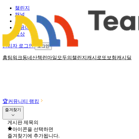
챌린지
채널
소식
커뮤니티
보상
관리자 로그인
로그인
홈
팀워크
동네산책
런마일
모두의챌린지
캐시로또
보험
캐시딜
🏆
커뮤니티 랭킹
즐겨찾기
게시판 제목의
아이콘을 선택하면
즐겨찾기에 추가됩니다.