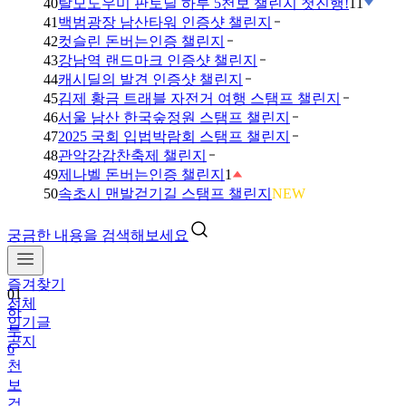
40
탈모도우미 판토딜 하루 5천보 챌린지 첫진행!
11
41
백범광장 남산타워 인증샷 챌린지
42
컷슬린 돈버는인증 챌린지
43
강남역 랜드마크 인증샷 챌린지
44
캐시딜의 발견 인증샷 챌린지
45
김제 황금 트래블 자전거 여행 스탬프 챌린지
46
서울 남산 한국숲정원 스탬프 챌린지
47
2025 국회 입법박람회 스탬프 챌린지
48
관악강감찬축제 챌린지
49
제나벨 돈버는인증 챌린지
1
50
속초시 맨발걷기길 스탬프 챌린지
NEW
궁금한 내용을 검색해보세요
즐겨찾기
01
전체
하
인기글
루
공지
6
천
보
걷