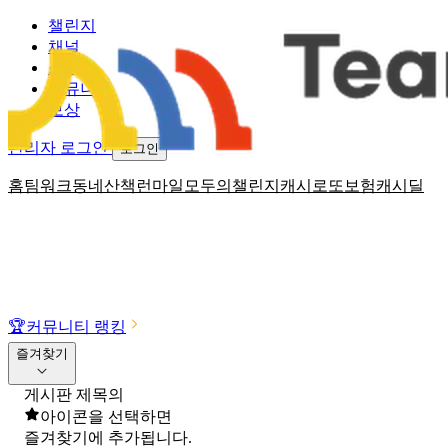
챌린지
채널
소식
커뮤니티
보상
관리자 로그인
로그인
홈
팀워크
동네산책
런마일
모두의챌린지
캐시로또
보험
캐시딜
🏆
커뮤니티 랭킹
즐겨찾기
게시판 제목의
아이콘을 선택하면
즐겨찾기에 추가됩니다.