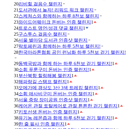
20
리비힐 걸음수 챌린지
21
도서관에서 놀자! 리워드 워크 챌린지
22
스케쳐스와 함께하는 하루 8천보 챌린지
23
와이드어웨이크 돈버는 인증 챌린지
1
24
트로스트 명언/성경 댓글 챌린지
1
25
구스투스 걸음수 챌린지
26
서울 별마당 도서관 인증샷 챌린지
27
락토페린과 함께하는 하루 5천보 챌린지!
28
한국마라톤협회 공인 런닝화 하루 5천보 걷기 챌린지!
29
동백국밥과 함께 하는 하루 6천보 걷기 챌린지!
1
30
소휘 푸룬구미 돈버는 인증 챌린지!
1
31
부산북항 힐링해봄 챌린지
1
32
해파랑길 스탬프 챌린지
1
33
오메가메 갱상도 3산 3색 트레킹 챌린지
1
34
소휘 애사비구미 돈버는 인증 챌린지
1
35
서울 중랑 장미공원 인증샷 챌린지
1
36
케어온 관절 토탈케어로 관절 튼튼한 걷기 챌린지
1
37
키토선생 돈버는 인증 챌린지
1
38
유기농 레몬즙과 함께 하루 6천보 걷기 챌린지!
1
39
한 줄 필사 인증 챌린지
1