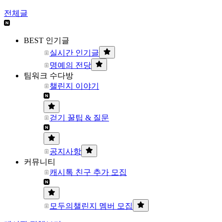
전체글
BEST 인기글
실시간 인기글
명예의 전당
팀워크 수다방
챌린지 이야기
걷기 꿀팁 & 질문
공지사항
커뮤니티
캐시톡 친구 추가 모집
모두의챌린지 멤버 모집