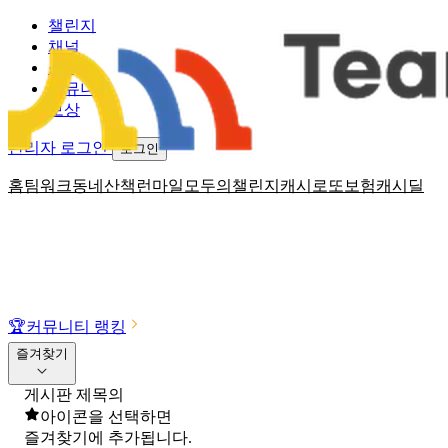
챌린지
채널
소식
커뮤니티
보상
관리자 로그인
로그인
홈
팀워크
동네산책
런마일
모두의챌린지
캐시로또
보험
캐시딜
🏆
커뮤니티 랭킹
즐겨찾기
게시판 제목의
아이콘을 선택하면
즐겨찾기에 추가됩니다.