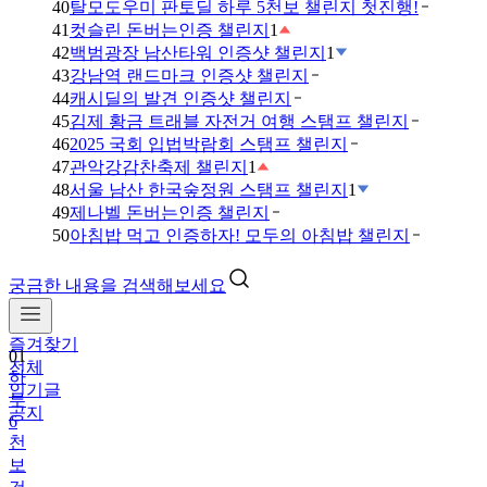
40
탈모도우미 판토딜 하루 5천보 챌린지 첫진행!
41
컷슬린 돈버는인증 챌린지
1
42
백범광장 남산타워 인증샷 챌린지
1
43
강남역 랜드마크 인증샷 챌린지
44
캐시딜의 발견 인증샷 챌린지
45
김제 황금 트래블 자전거 여행 스탬프 챌린지
46
2025 국회 입법박람회 스탬프 챌린지
47
관악강감찬축제 챌린지
1
48
서울 남산 한국숲정원 스탬프 챌린지
1
49
제나벨 돈버는인증 챌린지
50
아침밥 먹고 인증하자! 모두의 아침밥 챌린지
궁금한 내용을 검색해보세요
즐겨찾기
01
전체
하
인기글
루
공지
6
천
보