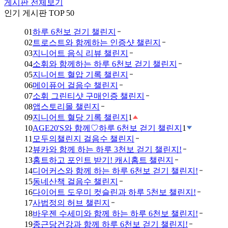
게시판 전체보기
인기 게시판 TOP 50
01
하루 6천보 걷기 챌린지
02
트로스트와 함께하는 인증샷 챌린지
03
지니어트 음식 리뷰 챌린지
04
소휘와 함께하는 하루 6천보 걷기 챌린지
05
지니어트 혈압 기록 챌린지
06
메이퓨어 걸음수 챌린지
07
소휘 그린티샷 구매인증 챌린지
08
앱스토리몰 챌린지
09
지니어트 혈당 기록 챌린지
1
10
AGE20'S와 함께♡하루 6천보 걷기 챌린지
1
11
모두의챌린지 걸음수 챌린지
12
뷰카와 함께 하는 하루 3천보 걷기 챌린지!
13
홈트하고 포인트 받기! 캐시홈트 챌린지
14
디어커스와 함께 하는 하루 6천보 걷기 챌린지!
15
동네산책 걸음수 챌린지
16
다이어트 도우미 컷슬린과 하루 5천보 챌린지!
17
사법정의 허브 챌린지
18
바우젠 수세미와 함께 하는 하루 6천보 챌린지!
19
종근당건강과 함께 하루 6천보 걷기 챌린지!