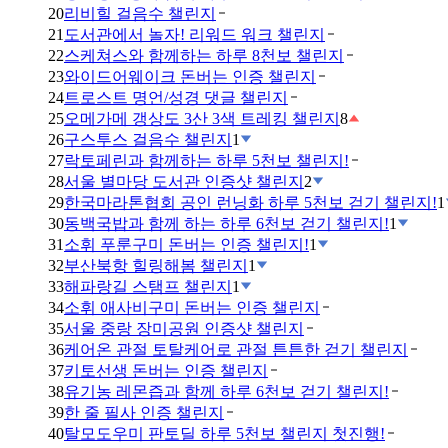
20
리비힐 걸음수 챌린지
21
도서관에서 놀자! 리워드 워크 챌린지
22
스케쳐스와 함께하는 하루 8천보 챌린지
23
와이드어웨이크 돈버는 인증 챌린지
24
트로스트 명언/성경 댓글 챌린지
25
오메가메 갱상도 3산 3색 트레킹 챌린지
8
26
구스투스 걸음수 챌린지
1
27
락토페린과 함께하는 하루 5천보 챌린지!
28
서울 별마당 도서관 인증샷 챌린지
2
29
한국마라톤협회 공인 런닝화 하루 5천보 걷기 챌린지!
1
30
동백국밥과 함께 하는 하루 6천보 걷기 챌린지!
1
31
소휘 푸룬구미 돈버는 인증 챌린지!
1
32
부산북항 힐링해봄 챌린지
1
33
해파랑길 스탬프 챌린지
1
34
소휘 애사비구미 돈버는 인증 챌린지
35
서울 중랑 장미공원 인증샷 챌린지
36
케어온 관절 토탈케어로 관절 튼튼한 걷기 챌린지
37
키토선생 돈버는 인증 챌린지
38
유기농 레몬즙과 함께 하루 6천보 걷기 챌린지!
39
한 줄 필사 인증 챌린지
40
탈모도우미 판토딜 하루 5천보 챌린지 첫진행!