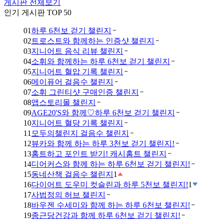
게시판 전체보기
인기 게시판 TOP 50
01
하루 6천보 걷기 챌린지
02
트로스트와 함께하는 인증샷 챌린지
03
지니어트 음식 리뷰 챌린지
04
소휘와 함께하는 하루 6천보 걷기 챌린지
05
지니어트 혈압 기록 챌린지
06
메이퓨어 걸음수 챌린지
07
소휘 그린티샷 구매인증 챌린지
08
앱스토리몰 챌린지
09
AGE20'S와 함께♡하루 6천보 걷기 챌린지
10
지니어트 혈당 기록 챌린지
11
모두의챌린지 걸음수 챌린지
12
뷰카와 함께 하는 하루 3천보 걷기 챌린지!
13
홈트하고 포인트 받기! 캐시홈트 챌린지
14
디어커스와 함께 하는 하루 6천보 걷기 챌린지!
15
동네산책 걸음수 챌린지
1
16
다이어트 도우미 컷슬린과 하루 5천보 챌린지!
1
17
사법정의 허브 챌린지
18
바우젠 수세미와 함께 하는 하루 6천보 챌린지!
19
종근당건강과 함께 하루 6천보 걷기 챌린지!