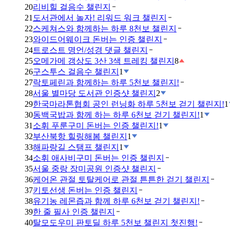
20
리비힐 걸음수 챌린지
21
도서관에서 놀자! 리워드 워크 챌린지
22
스케쳐스와 함께하는 하루 8천보 챌린지
23
와이드어웨이크 돈버는 인증 챌린지
24
트로스트 명언/성경 댓글 챌린지
25
오메가메 갱상도 3산 3색 트레킹 챌린지
8
26
구스투스 걸음수 챌린지
1
27
락토페린과 함께하는 하루 5천보 챌린지!
28
서울 별마당 도서관 인증샷 챌린지
2
29
한국마라톤협회 공인 런닝화 하루 5천보 걷기 챌린지!
1
30
동백국밥과 함께 하는 하루 6천보 걷기 챌린지!
1
31
소휘 푸룬구미 돈버는 인증 챌린지!
1
32
부산북항 힐링해봄 챌린지
1
33
해파랑길 스탬프 챌린지
1
34
소휘 애사비구미 돈버는 인증 챌린지
35
서울 중랑 장미공원 인증샷 챌린지
36
케어온 관절 토탈케어로 관절 튼튼한 걷기 챌린지
37
키토선생 돈버는 인증 챌린지
38
유기농 레몬즙과 함께 하루 6천보 걷기 챌린지!
39
한 줄 필사 인증 챌린지
40
탈모도우미 판토딜 하루 5천보 챌린지 첫진행!