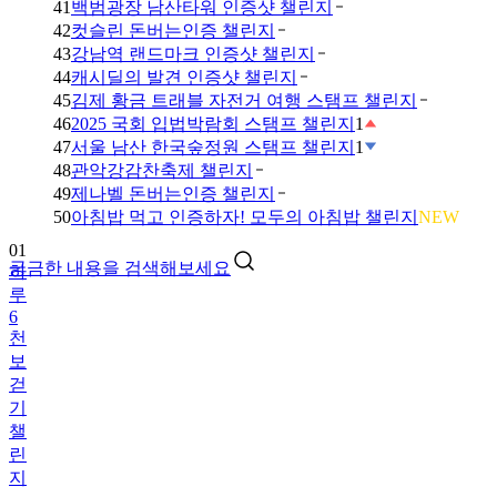
41
백범광장 남산타워 인증샷 챌린지
42
컷슬린 돈버는인증 챌린지
43
강남역 랜드마크 인증샷 챌린지
44
캐시딜의 발견 인증샷 챌린지
45
김제 황금 트래블 자전거 여행 스탬프 챌린지
46
2025 국회 입법박람회 스탬프 챌린지
1
47
서울 남산 한국숲정원 스탬프 챌린지
1
48
관악강감찬축제 챌린지
49
제나벨 돈버는인증 챌린지
01
50
아침밥 먹고 인증하자! 모두의 아침밥 챌린지
NEW
하
루
궁금한 내용을 검색해보세요
6
천
보
걷
기
챌
린
지
02