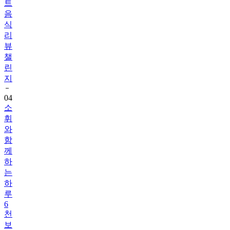
식
리
뷰
챌
린
지
04
소
휘
와
함
께
하
는
하
루
6
천
보
걷
기