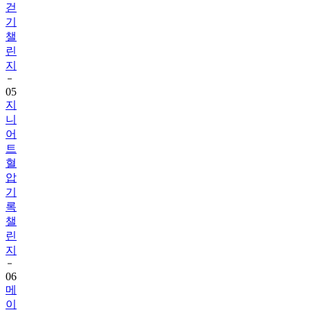
챌
린
지
05
지
니
어
트
혈
압
기
록
챌
린
지
06
메
이
퓨
어