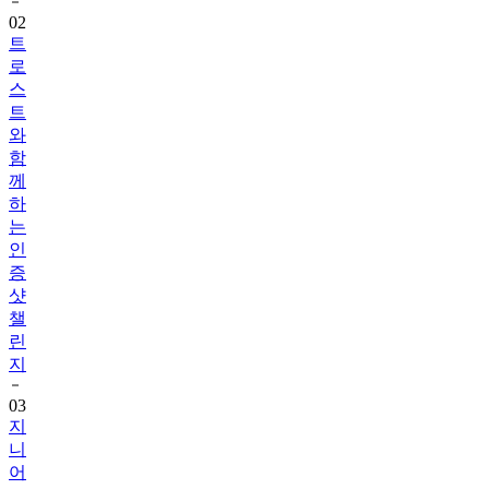
트
로
스
트
와
함
께
하
는
인
증
샷
챌
린
지
03
지
니
어
트
음