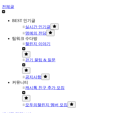
전체글
BEST 인기글
실시간 인기글
명예의 전당
팀워크 수다방
챌린지 이야기
걷기 꿀팁 & 질문
공지사항
커뮤니티
캐시톡 친구 추가 모집
모두의챌린지 멤버 모집