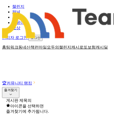
챌린지
채널
소식
커뮤니티
보상
관리자 로그인
로그인
홈
팀워크
동네산책
런마일
모두의챌린지
캐시로또
보험
캐시딜
🏆
커뮤니티 랭킹
즐겨찾기
게시판 제목의
아이콘을 선택하면
즐겨찾기에 추가됩니다.