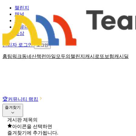
챌린지
채널
소식
커뮤니티
보상
관리자 로그인
로그인
홈
팀워크
동네산책
런마일
모두의챌린지
캐시로또
보험
캐시딜
🏆
커뮤니티 랭킹
즐겨찾기
게시판 제목의
아이콘을 선택하면
즐겨찾기에 추가됩니다.